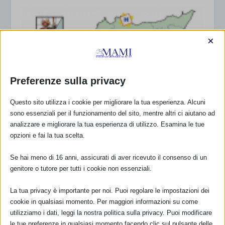
×
Preferenze sulla privacy
Questo sito utilizza i cookie per migliorare la tua esperienza. Alcuni
Progetto Aziendale “Accreditamento punti
UNICEF. Favorire ed Umanizzare l’evento nascita
sono essenziali per il funzionamento del sito, mentre altri ci aiutano ad
e l’ Allattamento al Seno” – Palermo –
analizzare e migliorare la tua esperienza di utilizzo. Esamina le tue
19 Marzo 2013
opzioni e fai la tua scelta.
Se hai meno di 16 anni, assicurati di aver ricevuto il consenso di un
genitore o tutore per tutti i cookie non essenziali.
RISPONDI
La tua privacy è importante per noi. Puoi regolare le impostazioni dei
cookie in qualsiasi momento. Per maggiori informazioni su come
utilizziamo i dati, leggi la nostra politica sulla privacy. Puoi modificare
le tue preferenze in qualsiasi momento facendo clic sul pulsante delle