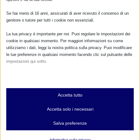
Se hai meno di 16 anni, assicurati di aver ricevuto il consenso di un
genitore o tutore per tutti i cookie non essenziali.
La tua privacy è importante per noi. Puoi regolare le impostazioni dei
cookie in qualsiasi momento. Per maggiori informazioni su come
utilizziamo i dati, leggi la nostra politica sulla privacy. Puoi modificare
le tue preferenze in qualsiasi momento facendo clic sul pulsante delle
impostazioni qui sotto.
Nota che, se scegli di disabilitare alcuni tipi di cookie, questo potrebbe
ATTENZIONE: DVD “Allattare Informati”
influire sulla tua esperienza del sito e sui servizi che possiamo offrire.
ESAURITI!
Essenziali
26 Novembre 2016
Accetta tutto
I cookie e i servizi essenziali abilitano le funzioni di base e sono
necessari per il corretto funzionamento del sito web. Questi cookie
Accetta solo i necessari
e servizi non richiedono il consenso dell'utente secondo il GDPR.
Mostra dettagli
Salva preferenze
RISPONDI
Analitici
et-editor-available-post-*
I cookie di statistica raccolgono informazioni sull'utilizzo,
Informativa sulla privacy