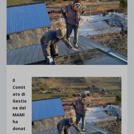
Il
Comit
ato di
Gestio
ne del
MAMI
ha
donat