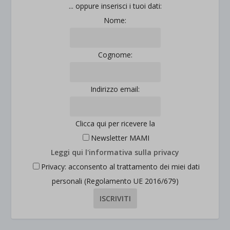
jetpackState[message]
... oppure inserisci i tuoi dati:
Mostra dettagli
Nome:
et-saved-post*
wpc*
Cognome:
Indirizzo email:
Clicca qui per ricevere la
Newsletter MAMI
Leggi qui l'informativa sulla privacy
Privacy: acconsento al trattamento dei miei dati
personali (Regolamento UE 2016/679)