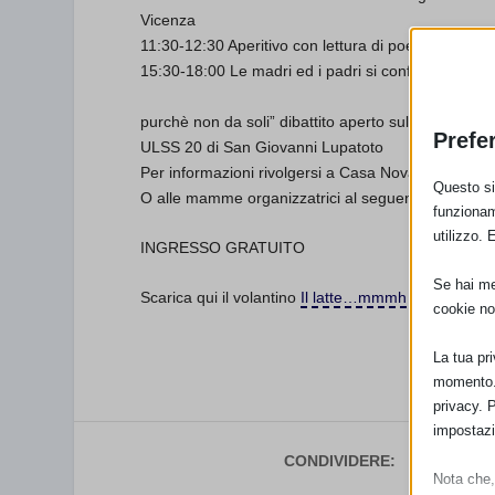
Vicenza
11:30-12:30 Aperitivo con lettura di poesie, raccon
15:30-18:00 Le madri ed i padri si confrontano su “La
purchè non da soli” dibattito aperto sull’allattame
Prefe
ULSS 20 di San Giovanni Lupatoto
Per informazioni rivolgersi a Casa Novarini tel. 
Questo sit
O alle mamme organizzatrici al seguente indirizzo
funzionam
utilizzo. 
INGRESSO GRATUITO
Se hai men
Scarica qui il volantino
Il latte…mmmh che storia!
cookie no
La tua pr
momento. 
privacy. 
impostazi
CONDIVIDERE:
Nota che, 