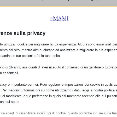
ti ed emozioni
 fatica e la gioia di allevare il futuro …
nto, moderato da Maria Teresa Piazzi, ostetrica del consultorio familiare
renze sulla privacy
0458753118
www.casanovarini.it
o utilizza i cookie per migliorare la tua esperienza. Alcuni sono essenziali per 
 e-mail:
labbracciodellemamme@gmail.com
ento del sito, mentre altri ci aiutano ad analizzare e migliorare la tua esperie
Esamina le tue opzioni e fai la tua scelta.
o di 16 anni, assicurati di aver ricevuto il consenso di un genitore o tutore per
n essenziali.
ivacy è importante per noi. Puoi regolare le impostazioni dei cookie in qualsias
Per maggiori informazioni su come utilizziamo i dati, leggi la nostra politica s
Puoi modificare le tue preferenze in qualsiasi momento facendo clic sul pulsan
oni qui sotto.
se scegli di disabilitare alcuni tipi di cookie, questo potrebbe influire sulla tua