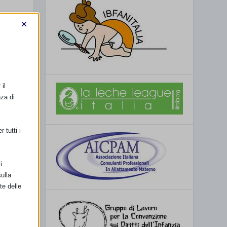
×
il
nza di
 tutti i
i
ulla
te delle