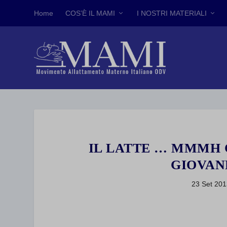
Home
COS’È IL MAMI
I NOSTRI MATERIALI
IL LATTE … MMMH C
GIOVAN
23 Set 20