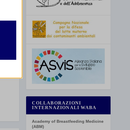
retto
utente
SSIMO
o a Milano
re
COLLABORAZIONI
INTERNAZIONALI WABA
Academy of Breastfeeding Medicine
(ABM)