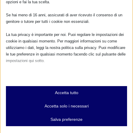
TUTTI GLI EVENTI
opzioni e fai la tua scelta.
Se hai meno di 16 anni, assicurati di aver ricevuto il consenso di un
genitore o tutore per tutti i cookie non essenziali.
FARMACI IN ALLATTAMENTO E
GRAVIDANZA
La tua privacy è importante per noi. Puoi regolare le impostazioni dei
cookie in qualsiasi momento. Per maggiori informazioni su come
NUMERO VERDE GRATUITO
utilizziamo i dati, leggi la nostra politica sulla privacy. Puoi modificare
le tue preferenze in qualsiasi momento facendo clic sul pulsante delle
800.883300
impostazioni qui sotto.
Maggiori informazioni
Nota che, se scegli di disabilitare alcuni tipi di cookie, questo potrebbe
influire sulla tua esperienza del sito e sui servizi che possiamo offrire.
Essenziali
RIMANI AGGIORNATO
Accetta tutto
I cookie e i servizi essenziali abilitano le funzioni di base e sono
necessari per il corretto funzionamento del sito web. Questi cookie
Accetta solo i necessari
e servizi non richiedono il consenso dell'utente secondo il GDPR.
... oppure inserisci i tuoi dati:
Mostra dettagli
Salva preferenze
Nome:
Analitici
et-editor-available-post-*
I cookie di statistica raccolgono informazioni sull'utilizzo,