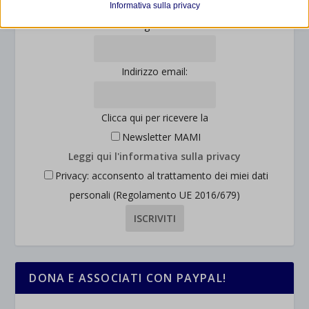
Informativa sulla privacy
consentendoci di ottenere informazioni su come i visitatori
mhcookie
Cognome:
interagiscono con il nostro sito web.
wordpress_logged_in_*
Mostra dettagli
wordpress_test_cookie
Indirizzo email:
Altri servizi
_ga
Questa categoria include tutti i cookie, i domini e i servizi che non
wp-settings-*
rientrano nelle altre categorie specifiche o che non sono stati
_ga_*
wp-settings-time-*
Clicca qui per ricevere la
esplicitamente categorizzati.
jetpackState[message]
Newsletter MAMI
Mostra dettagli
Leggi qui l'informativa sulla privacy
Privacy: acconsento al trattamento dei miei dati
et-saved-post*
personali (Regolamento UE 2016/679)
wpc*
DONA E ASSOCIATI CON PAYPAL!