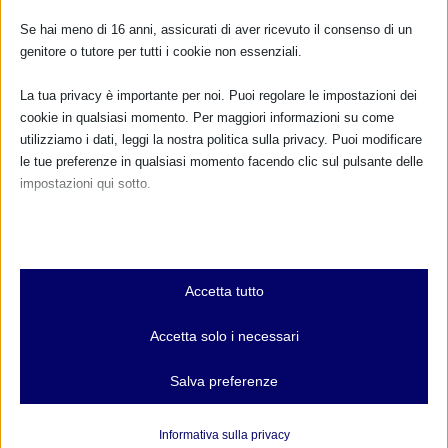
Se hai meno di 16 anni, assicurati di aver ricevuto il consenso di un
genitore o tutore per tutti i cookie non essenziali.
La tua privacy è importante per noi. Puoi regolare le impostazioni dei
Flash Mob sull’allattamento a Genova – 18
cookie in qualsiasi momento. Per maggiori informazioni su come
maggio 2014
utilizziamo i dati, leggi la nostra politica sulla privacy. Puoi modificare
18 Maggio 2014
le tue preferenze in qualsiasi momento facendo clic sul pulsante delle
impostazioni qui sotto.
Nota che, se scegli di disabilitare alcuni tipi di cookie, questo potrebbe
RISPONDI
influire sulla tua esperienza del sito e sui servizi che possiamo offrire.
Essenziali
Accetta tutto
I cookie e i servizi essenziali abilitano le funzioni di base e sono
necessari per il corretto funzionamento del sito web. Questi cookie
Accetta solo i necessari
e servizi non richiedono il consenso dell'utente secondo il GDPR.
Mostra dettagli
Salva preferenze
Analitici
et-editor-available-post-*
I cookie di statistica raccolgono informazioni sull'utilizzo,
Informativa sulla privacy