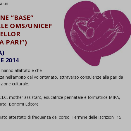
a un
NE “BASE”
LE OMS/UNICEF
SELLOR
A PARI”)
A)
E 2014
/o hanno allattato e che
a nell’ambito del volontariato, attraverso consulenze alla pari da
ione culturale.
IBCLC, mother assistant, educatrice perinatale e formatrice MIPA,
atto
, Bonomi Editore.
ciato attestato di frequenza del corso.
Termine delle iscrizioni: 15