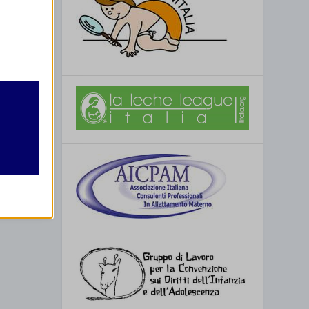
ento
ione
retto
utente
re