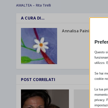
AMALTEA – Rita Tirelli
A CURA DI…
Annalisa Paini
Prefe
Questo sit
funzionam
utilizzo. 
Se hai men
cookie no
POST CORRELATI
La tua pr
momento. 
privacy. 
impostazi