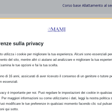
Corso base Allattamento al s
renze sulla privacy
o utilizza i cookie per migliorare la tua esperienza. Alcuni sono essenziali per 
ento del sito, mentre altri ci aiutano ad analizzare e migliorare la tua esperie
Esamina le tue opzioni e fai la tua scelta.
o di 16 anni, assicurati di aver ricevuto il consenso di un genitore o tutore per
n essenziali.
ivacy è importante per noi. Puoi regolare le impostazioni dei cookie in qualsias
Per maggiori informazioni su come utilizziamo i dati, leggi la nostra politica s
Puoi modificare le tue preferenze in qualsiasi momento facendo clic sul pulsan
oni qui sotto.