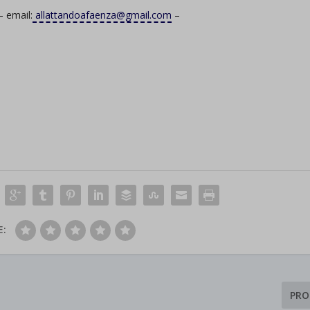
– email:
allattandoafaenza@gmail.com
–
E:
PRO