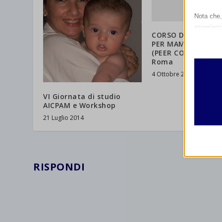
Nota che, 
esperienz
CORSO DI FORMAZ
Essen
PER MAMME DI SO
I cooki
(PEER COUNSELORS
Roma
funzio
second
4 Ottobre 2014
VI Giornata di studio
Analit
AICPAM e Workshop
et-edito
I cooki
21 Luglio 2014
informa
mhcook
wordpre
Altri 
wordpre
RISPONDI
_ga
Questa 
catego
wp-sett
_ga_*
wp-sett
jetpack
et-save