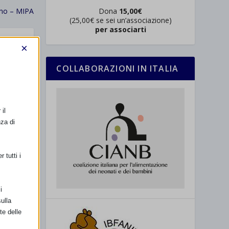
Dona
15,00€
eno – MIPA
(25,00€ se sei un’associazione)
per associarti
×
COLLABORAZIONI IN ITALIA
il
nza di
 tutti i
i
ulla
te delle