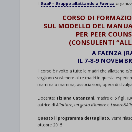
Il
GaaF – Gruppo allattando a Faenza
organizz
CORSO DI FORMAZIO
SUL MODELLO DEL MANUA
PER PEER COUN
(CONSULENTI “ALL
A
FAENZA (R
IL 7-8-9 NOVEMBR
Il corso è rivolto a tutte le madri che allattano e
vogliono sostenere altre madri in questa esperienz
mamma a mamma, associazioni, opera di divulgaz
Docente:
Tiziana Catanzani
, madre di 5 figli, 
autrice di
Allattare, un gesto d’amore
e
Lavoro&All
Questo il programma dettagliato.
Verrà rilas
ottobre 2015