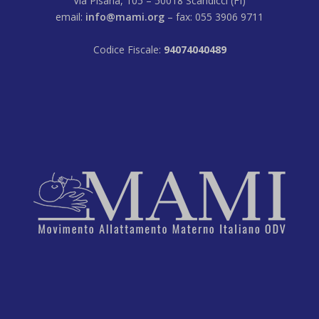
Via Pisana, 105 – 50018 Scandicci (FI)
email:
info@mami.org
– fax: 055 3906 9711
Codice Fiscale:
94074040489