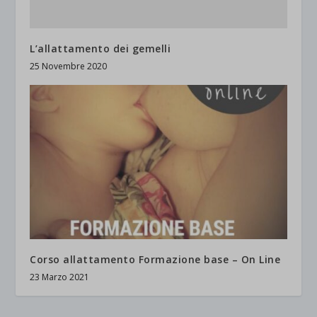
jetpackState[message]
Mostra dettagli
L’allattamento dei gemelli
et-saved-post*
25 Novembre 2020
wpc*
Corso allattamento Formazione base – On Line
23 Marzo 2021