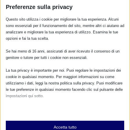
Preferenze sulla privacy
Questo sito utilizza i cookie per migliorare la tua esperienza. Alcuni
SAM2023 A SENIGALLIA CON RESOCONTO
sono essenziali per il funzionamento del sito, mentre altri ci aiutano ad
analizzare e migliorare la tua esperienza di utilizzo. Esamina le tue
di
Samantha Mazzilli
|
Set 29, 2023
|
Eventi_SAM_2023
,
Marche
opzioni e fai la tua scelta.
Notizie
,
Resoconto SAM 2023
|
0
|
SETTIMANA MONDIALE PER L’ALLATTAMENTO 2023
Se hai meno di 16 anni, assicurati di aver ricevuto il consenso di un
Promosso da Marianna Lombardi ost. IBCLC –...
genitore o tutore per tutti i cookie non essenziali.
PER SAPERNE DI PIÙ
La tua privacy è importante per noi. Puoi regolare le impostazioni dei
cookie in qualsiasi momento. Per maggiori informazioni su come
utilizziamo i dati, leggi la nostra politica sulla privacy. Puoi modificare
le tue preferenze in qualsiasi momento facendo clic sul pulsante delle
impostazioni qui sotto.
Nota che, se scegli di disabilitare alcuni tipi di cookie, questo potrebbe
influire sulla tua esperienza del sito e sui servizi che possiamo offrire.
Essenziali
Accetta tutto
I cookie e i servizi essenziali abilitano le funzioni di base e sono