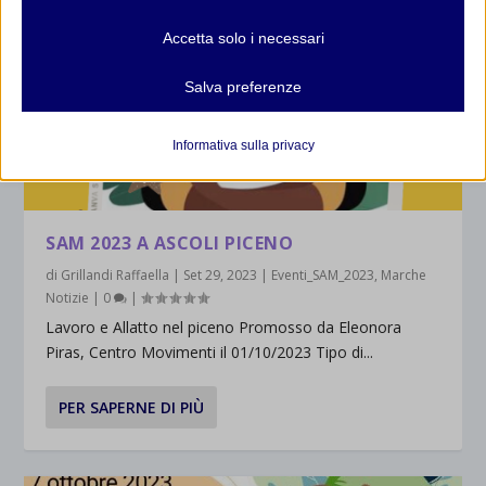
necessari per il corretto funzionamento del sito web. Questi cookie
Accetta solo i necessari
e servizi non richiedono il consenso dell'utente secondo il GDPR.
Mostra dettagli
Salva preferenze
Analitici
et-editor-available-post-*
I cookie di statistica raccolgono informazioni sull'utilizzo,
Informativa sulla privacy
consentendoci di ottenere informazioni su come i visitatori
mhcookie
interagiscono con il nostro sito web.
wordpress_logged_in_*
Mostra dettagli
SAM 2023 A ASCOLI PICENO
wordpress_test_cookie
Altri servizi
_ga
di
Grillandi Raffaella
|
Set 29, 2023
|
Eventi_SAM_2023
,
Marche
Questa categoria include tutti i cookie, i domini e i servizi che non
wp-settings-*
Notizie
|
0
|
rientrano nelle altre categorie specifiche o che non sono stati
_ga_*
wp-settings-time-*
Lavoro e Allatto nel piceno Promosso da Eleonora
esplicitamente categorizzati.
jetpackState[message]
Piras, Centro Movimenti il 01/10/2023 Tipo di...
Mostra dettagli
PER SAPERNE DI PIÙ
et-saved-post*
wpc*