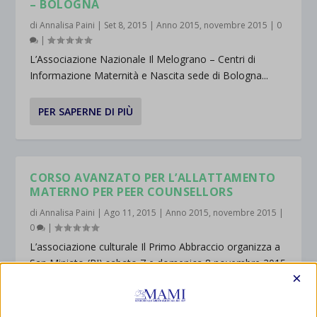
– BOLOGNA
di
Annalisa Paini
|
Set 8, 2015
|
Anno 2015
,
novembre 2015
|
0
|
L’Associazione Nazionale Il Melograno – Centri di
Informazione Maternità e Nascita sede di Bologna...
PER SAPERNE DI PIÙ
CORSO AVANZATO PER L’ALLATTAMENTO
MATERNO PER PEER COUNSELLORS
di
Annalisa Paini
|
Ago 11, 2015
|
Anno 2015
,
novembre 2015
|
0
|
L’associazione culturale Il Primo Abbraccio organizza a
San Miniato (PI) sabato 7 e domenica 8 novembre 2015
×
Corso avanzato per l’Allattamento materno per peer
counsellors Il corso è strutturato per approfondire
aspetti...