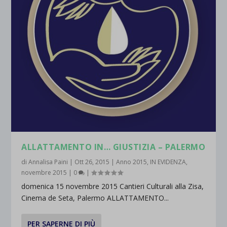
ALLATTAMENTO IN… GIUSTIZIA – PALERMO
di
Annalisa Paini
|
Ott 26, 2015
|
Anno 2015
,
IN EVIDENZA
,
novembre 2015
|
0
|
domenica 15 novembre 2015 Cantieri Culturali alla Zisa,
Cinema de Seta, Palermo ALLATTAMENTO...
PER SAPERNE DI PIÙ