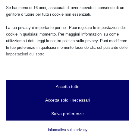
Se hai meno di 16 anni, assicurati di aver ricevuto il consenso di un
Dona
15,00€
genitore o tutore per tutti i cookie non essenziali.
(25,00€ se sei un’associazione)
per associarti
La tua privacy è importante per noi. Puoi regolare le impostazioni dei
cookie in qualsiasi momento. Per maggiori informazioni su come
utilizziamo i dati, leggi la nostra politica sulla privacy. Puoi modificare
COLLABORAZIONI IN ITALIA
le tue preferenze in qualsiasi momento facendo clic sul pulsante delle
impostazioni qui sotto.
Nota che, se scegli di disabilitare alcuni tipi di cookie, questo potrebbe
influire sulla tua esperienza del sito e sui servizi che possiamo offrire.
Essenziali
Accetta tutto
I cookie e i servizi essenziali abilitano le funzioni di base e sono
necessari per il corretto funzionamento del sito web. Questi cookie
Accetta solo i necessari
e servizi non richiedono il consenso dell'utente secondo il GDPR.
Mostra dettagli
Salva preferenze
Analitici
et-editor-available-post-*
I cookie di statistica raccolgono informazioni sull'utilizzo,
Informativa sulla privacy
consentendoci di ottenere informazioni su come i visitatori