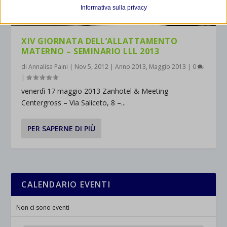
et-editor-available-post-*
I cookie di statistica raccolgono informazioni sull'utilizzo,
Informativa sulla privacy
consentendoci di ottenere informazioni su come i visitatori
mhcookie
interagiscono con il nostro sito web.
wordpress_logged_in_*
XIV GIORNATA DELL’ALLATTAMENTO
Mostra dettagli
MATERNO – SEMINARIO LLL 2013
wordpress_test_cookie
Altri servizi
di
Annalisa Paini
|
Nov 5, 2012
|
Anno 2013
,
Maggio 2013
|
0
_ga
Questa categoria include tutti i cookie, i domini e i servizi che non
wp-settings-*
|
rientrano nelle altre categorie specifiche o che non sono stati
_ga_*
wp-settings-time-*
venerdì 17 maggio 2013 Zanhotel & Meeting
esplicitamente categorizzati.
jetpackState[message]
Centergross – Via Saliceto, 8 –...
Mostra dettagli
PER SAPERNE DI PIÙ
et-saved-post*
wpc*
CALENDARIO EVENTI
Non ci sono eventi