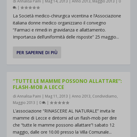
di
Annalisa Paini
|
Mag 14, 2013
|
Anno 2013
,
Maggio 2013
|
0
|
La Società medico-chirurgica vicentina e l’Associazione
italiana donne medico organizzano il convegno
“Farmaci e rimedi in gravidanza e allattamento.
Importanza dell’uniformità delle risposte” 25 maggio...
PER SAPERNE DI PIÙ
“TUTTE LE MAMME POSSONO ALLATTARE”:
FLASH-MOB A LECCE
di
Annalisa Paini
|
Mag 11, 2013
|
Anno 2013
,
Condividiamo
,
Maggio 2013
|
0
|
L’associazione “RINASCERE AL NATURALE” invita le
mamme di Lecce e dintorni ad un flash-mob per dire
che “tutte le mamme possono allattare”! sabato 12
maggio, dalle ore 10.00 presso la Villa Comunale...