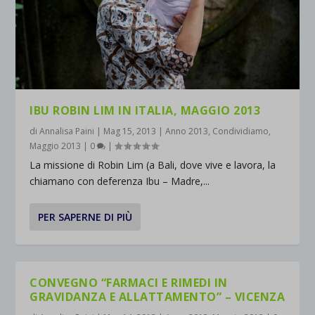
IBU ROBIN LIM IN ITALIA, MAGGIO 2013
di
Annalisa Paini
|
Mag 15, 2013
|
Anno 2013
,
Condividiamo
,
Maggio 2013
|
0
|
La missione di Robin Lim (a Bali, dove vive e lavora, la
chiamano con deferenza Ibu – Madre,...
PER SAPERNE DI PIÙ
CONVEGNO “FARMACI E RIMEDI IN
GRAVIDANZA E ALLATTAMENTO” – VICENZA