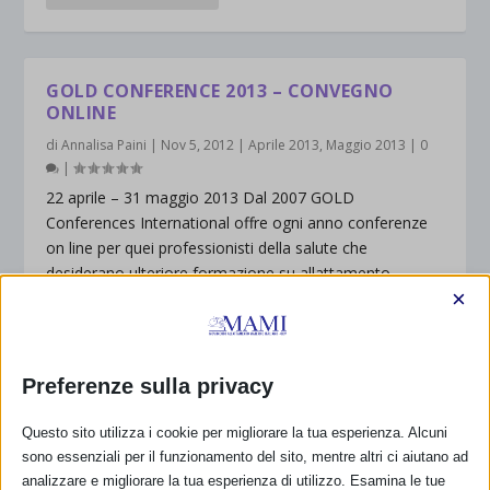
GOLD CONFERENCE 2013 – CONVEGNO
ONLINE
di
Annalisa Paini
|
Nov 5, 2012
|
Aprile 2013
,
Maggio 2013
|
0
|
22 aprile – 31 maggio 2013 Dal 2007 GOLD
Conferences International offre ogni anno conferenze
on line per quei professionisti della salute che
desiderano ulteriore formazione su allattamento,
×
lattazione e altri argomenti...
PER SAPERNE DI PIÙ
Preferenze sulla privacy
Questo sito utilizza i cookie per migliorare la tua esperienza. Alcuni
sono essenziali per il funzionamento del sito, mentre altri ci aiutano ad
analizzare e migliorare la tua esperienza di utilizzo. Esamina le tue