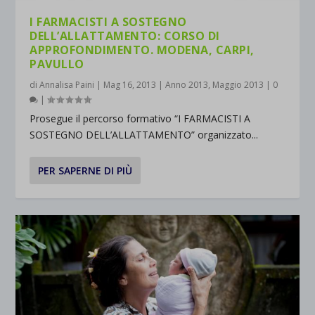
I FARMACISTI A SOSTEGNO
DELL’ALLATTAMENTO: CORSO DI
APPROFONDIMENTO. MODENA, CARPI,
PAVULLO
di
Annalisa Paini
|
Mag 16, 2013
|
Anno 2013
,
Maggio 2013
|
0
|
Prosegue il percorso formativo “I FARMACISTI A
SOSTEGNO DELL’ALLATTAMENTO” organizzato...
PER SAPERNE DI PIÙ