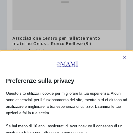
Associazione Centro per l’allattamento
materno Onlus – Ronco Biellese (BI)
25 Settembre 2010
×
RISPONDI
Preferenze sulla privacy
Questo sito utilizza i cookie per migliorare la tua esperienza. Alcuni
sono essenziali per il funzionamento del sito, mentre altri ci aiutano ad
analizzare e migliorare la tua esperienza di utilizzo. Esamina le tue
opzioni e fai la tua scelta.
Se hai meno di 16 anni, assicurati di aver ricevuto il consenso di un
genitore o tutore per tutti i cookie non essenziali.