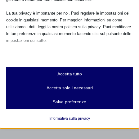
La tua privacy è importante per noi. Puoi regolare le impostazioni dei
cookie in qualsiasi momento. Per maggiori informazioni su come
utilizziamo i dati, leggi la nostra politica sulla privacy. Puoi modificare
le tue preferenze in qualsiasi momento facendo clic sul pulsante delle
impostazioni qui sotto.
Nota che, se scegli di disabilitare alcuni tipi di cookie, questo potrebbe
influire sulla tua esperienza del sito e sui servizi che possiamo offrire.
Essenziali
Accetta tutto
I cookie e i servizi essenziali abilitano le funzioni di base e sono
necessari per il corretto funzionamento del sito web. Questi cookie
Accetta solo i necessari
e servizi non richiedono il consenso dell'utente secondo il GDPR.
Mostra dettagli
Salva preferenze
Analitici
et-editor-available-post-*
I cookie di statistica raccolgono informazioni sull'utilizzo,
Informativa sulla privacy
consentendoci di ottenere informazioni su come i visitatori
mhcookie
interagiscono con il nostro sito web.
wordpress_logged_in_*
Mostra dettagli