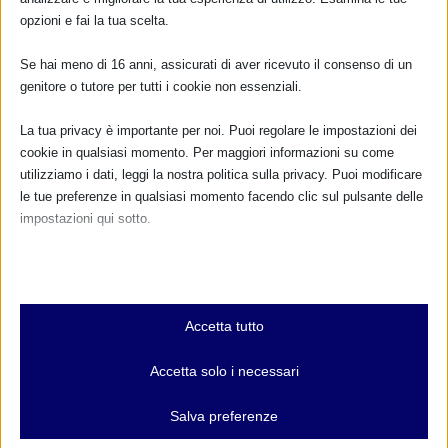
opzioni e fai la tua scelta.
Se hai meno di 16 anni, assicurati di aver ricevuto il consenso di un
genitore o tutore per tutti i cookie non essenziali.
La tua privacy è importante per noi. Puoi regolare le impostazioni dei
cookie in qualsiasi momento. Per maggiori informazioni su come
utilizziamo i dati, leggi la nostra politica sulla privacy. Puoi modificare
le tue preferenze in qualsiasi momento facendo clic sul pulsante delle
impostazioni qui sotto.
Micaela Notarangelo IBCLC – varie province
Nota che, se scegli di disabilitare alcuni tipi di cookie, questo potrebbe
17 Novembre 2013
influire sulla tua esperienza del sito e sui servizi che possiamo offrire.
Essenziali
Accetta tutto
I cookie e i servizi essenziali abilitano le funzioni di base e sono
necessari per il corretto funzionamento del sito web. Questi cookie
Accetta solo i necessari
CALENDARIO EVENTI
e servizi non richiedono il consenso dell'utente secondo il GDPR.
Mostra dettagli
Salva preferenze
Non ci sono eventi
Analitici