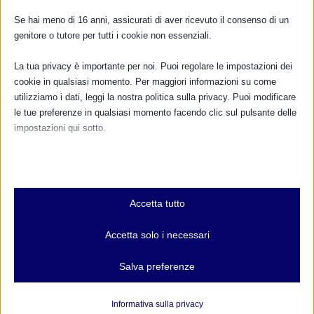
Se hai meno di 16 anni, assicurati di aver ricevuto il consenso di un
genitore o tutore per tutti i cookie non essenziali.
La tua privacy è importante per noi. Puoi regolare le impostazioni dei
cookie in qualsiasi momento. Per maggiori informazioni su come
utilizziamo i dati, leggi la nostra politica sulla privacy. Puoi modificare
le tue preferenze in qualsiasi momento facendo clic sul pulsante delle
impostazioni qui sotto.
Nota che, se scegli di disabilitare alcuni tipi di cookie, questo potrebbe
influire sulla tua esperienza del sito e sui servizi che possiamo offrire.
Essenziali
Accetta tutto
I cookie e i servizi essenziali abilitano le funzioni di base e sono
necessari per il corretto funzionamento del sito web. Questi cookie
Accetta solo i necessari
e servizi non richiedono il consenso dell'utente secondo il GDPR.
Mostra dettagli
Salva preferenze
Analitici
et-editor-available-post-*
I cookie di statistica raccolgono informazioni sull'utilizzo,
Informativa sulla privacy
consentendoci di ottenere informazioni su come i visitatori