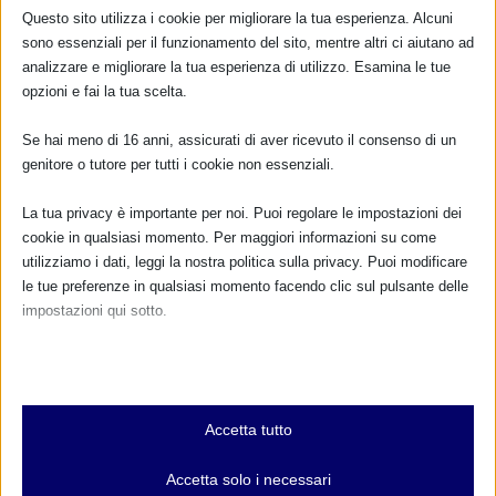
Questo sito utilizza i cookie per migliorare la tua esperienza. Alcuni
10 Ottobre 2022
sono essenziali per il funzionamento del sito, mentre altri ci aiutano ad
analizzare e migliorare la tua esperienza di utilizzo. Esamina le tue
opzioni e fai la tua scelta.
RISPONDI
Se hai meno di 16 anni, assicurati di aver ricevuto il consenso di un
genitore o tutore per tutti i cookie non essenziali.
La tua privacy è importante per noi. Puoi regolare le impostazioni dei
cookie in qualsiasi momento. Per maggiori informazioni su come
utilizziamo i dati, leggi la nostra politica sulla privacy. Puoi modificare
le tue preferenze in qualsiasi momento facendo clic sul pulsante delle
impostazioni qui sotto.
Nota che, se scegli di disabilitare alcuni tipi di cookie, questo potrebbe
influire sulla tua esperienza del sito e sui servizi che possiamo offrire.
Essenziali
Accetta tutto
I cookie e i servizi essenziali abilitano le funzioni di base e sono
necessari per il corretto funzionamento del sito web. Questi cookie
Accetta solo i necessari
e servizi non richiedono il consenso dell'utente secondo il GDPR.