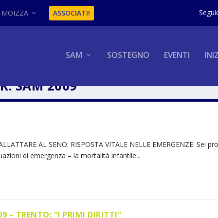
MOIZZA
ASSOCIATI!
SAM
SOSTEGNO
EVENTI
INI
R: SAM 2009
09 ALLATTARE AL SENO: RISPOSTA VITALE NELLE EMERGENZE. Sei pr
azioni di emergenza – la mortalità infantile...
9 – TRENTO: “I PRIMI DIRITTI”