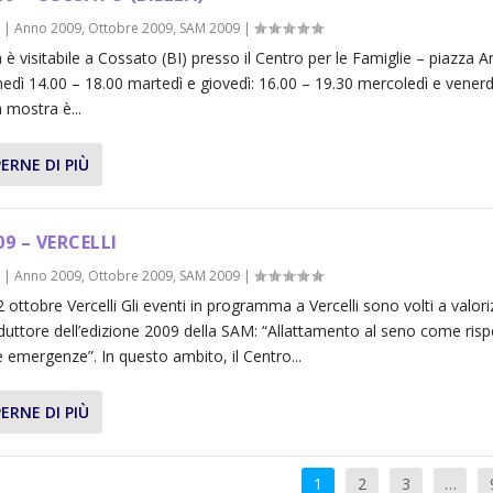
9
|
Anno 2009
,
Ottobre 2009
,
SAM 2009
|
è visitabile a Cossato (BI) presso il Centro per le Famiglie – piazza 
unedì 14.00 – 18.00 martedì e giovedì: 16.00 – 19.30 mercoledì e venerd
 mostra è...
ERNE DI PIÙ
9 – VERCELLI
9
|
Anno 2009
,
Ottobre 2009
,
SAM 2009
|
2 ottobre Vercelli Gli eventi in programma a Vercelli sono volti a valoriz
uttore dell’edizione 2009 della SAM: “Allattamento al seno come ris
le emergenze”. In questo ambito, il Centro...
ERNE DI PIÙ
1
2
3
…