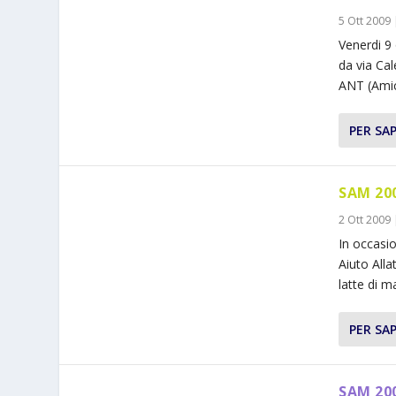
5 Ott 2009
Venerdi 9 
da via Cal
ANT (Amic
PER SAP
SAM 200
2 Ott 2009
In occasi
Aiuto Alla
latte di m
PER SAP
SAM 20