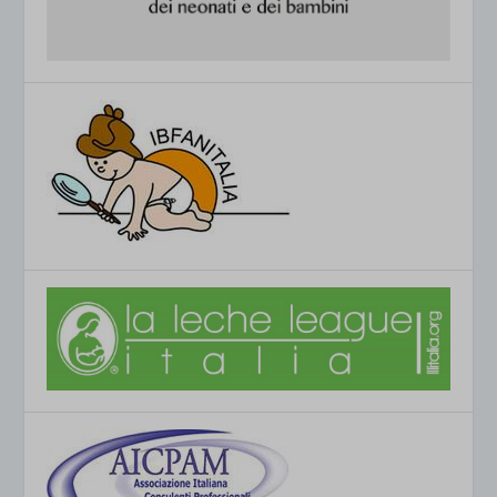
et-saved-post*
wpc*