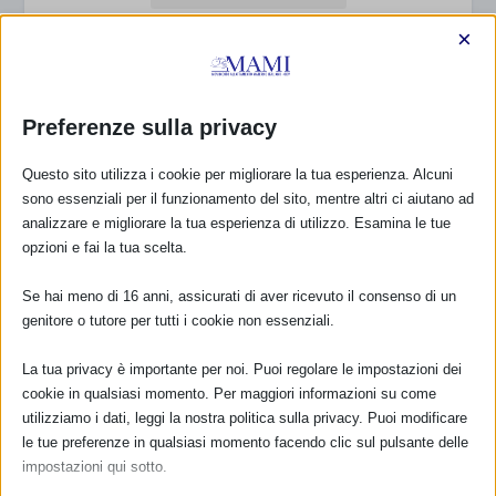
Cognome:
×
Indirizzo email:
Preferenze sulla privacy
Clicca qui per ricevere la
Questo sito utilizza i cookie per migliorare la tua esperienza. Alcuni
sono essenziali per il funzionamento del sito, mentre altri ci aiutano ad
Newsletter MAMI
analizzare e migliorare la tua esperienza di utilizzo. Esamina le tue
Leggi qui l'informativa sulla privacy
opzioni e fai la tua scelta.
Privacy: acconsento al trattamento dei miei dati
personali (Regolamento UE 2016/679)
Se hai meno di 16 anni, assicurati di aver ricevuto il consenso di un
genitore o tutore per tutti i cookie non essenziali.
La tua privacy è importante per noi. Puoi regolare le impostazioni dei
cookie in qualsiasi momento. Per maggiori informazioni su come
utilizziamo i dati, leggi la nostra politica sulla privacy. Puoi modificare
DONA E ASSOCIATI CON PAYPAL!
le tue preferenze in qualsiasi momento facendo clic sul pulsante delle
impostazioni qui sotto.