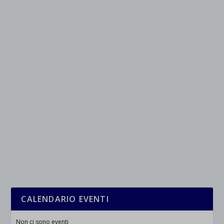
Mostra dettagli
et-saved-post*
wpc*
CALENDARIO EVENTI
Non ci sono eventi