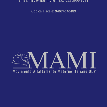
email:
info@mami.org
– fax: 055 3906 9711
Codice Fiscale:
94074040489