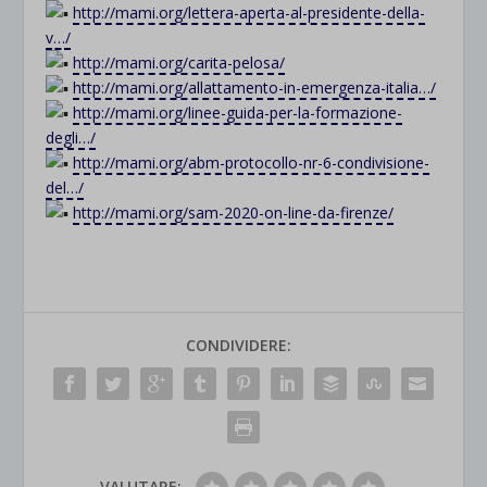
http://mami.org/lettera-aperta-al-presidente-della-
v…/
http://mami.org/carita-pelosa/
http://mami.org/allattamento-in-emergenza-italia…/
http://mami.org/linee-guida-per-la-formazione-
degli…/
http://mami.org/abm-protocollo-nr-6-condivisione-
del…/
http://mami.org/sam-2020-on-line-da-firenze/
CONDIVIDERE:
VALUTARE: