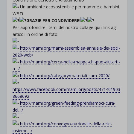
Un ambiente ecosostenibile per mamme e bambini.
WBTi
GRAZIE PER CONDIVIDERE!
Per approfondire i temi del nostro collage qui i link agli
articoli in ordine di foto:
http://mami.org/mami-assemblea-annuale-dei-soci-
2020-web/
http://mami.org/cerca-nella-mappa-chi-puo-aiutarti-
a…/
http://mami.org/category/materiali-sam-2020/
https://www.facebook.com/mami.org/posts/471401903
8668692
http://mami.org/green-feeding-prendiamoci-cura-
del…/
http://mami.org/convegno-nazionale-della-rete-
insieme…/