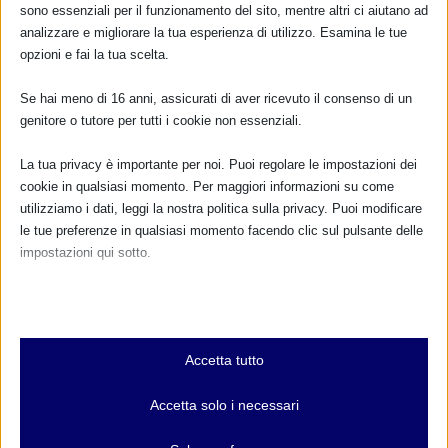
sono essenziali per il funzionamento del sito, mentre altri ci aiutano ad
analizzare e migliorare la tua esperienza di utilizzo. Esamina le tue
opzioni e fai la tua scelta.
Se hai meno di 16 anni, assicurati di aver ricevuto il consenso di un
genitore o tutore per tutti i cookie non essenziali.
La tua privacy è importante per noi. Puoi regolare le impostazioni dei
cookie in qualsiasi momento. Per maggiori informazioni su come
utilizziamo i dati, leggi la nostra politica sulla privacy. Puoi modificare
le tue preferenze in qualsiasi momento facendo clic sul pulsante delle
Mappa degli eventi e dei flash mob – SAM 2022
impostazioni qui sotto.
3 Settembre 2022
Nota che, se scegli di disabilitare alcuni tipi di cookie, questo potrebbe
influire sulla tua esperienza del sito e sui servizi che possiamo offrire.
Essenziali
Accetta tutto
I cookie e i servizi essenziali abilitano le funzioni di base e sono
necessari per il corretto funzionamento del sito web. Questi cookie
Accetta solo i necessari
e servizi non richiedono il consenso dell'utente secondo il GDPR.
Mostra dettagli