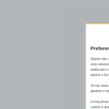
Prefere
Questo sito u
sono essenzia
analizzare e 
opzioni e fai 
Se hai meno d
genitore o tut
La tua privac
cookie in qu