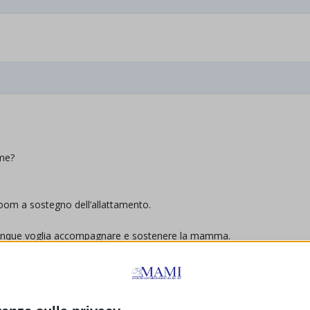
mme?
Zoom a sostegno dell’allattamento.
hiunque voglia accompagnare e sostenere la mamma.
ottobre.