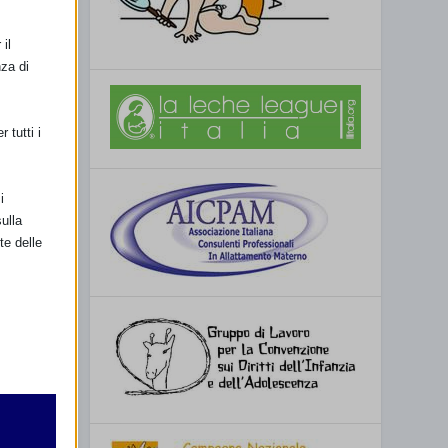
il
nza di
 tutti i
i
i
ulla
te delle
retto
utente