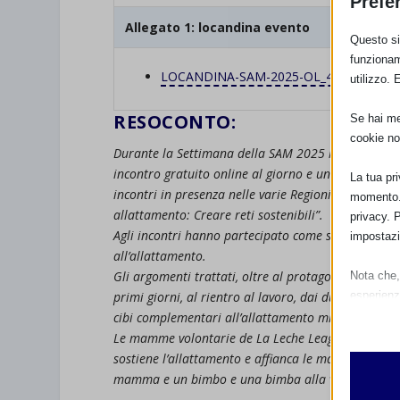
Prefe
Allegato 1: locandina evento
Questo sit
funzionam
LOCANDINA-SAM-2025-OL_4-OTTOBRE.
utilizzo. 
RESOCONTO:
Se hai men
cookie no
Durante la Settimana della SAM 2025 le Consulenti
incontro gratuito online al giorno e una diretta Fa
La tua pr
incontri in presenza nelle varie Regioni, per un tot
momento. 
allattamento: Creare reti sostenibili”.
privacy. 
Agli incontri hanno partecipato come sempre mamm
impostazi
all’allattamento.
Gli argomenti trattati, oltre al protagonista di que
Nota che, 
esperienz
primi giorni, al rientro al lavoro, dai dubbi durante
Essen
cibi complementari all’allattamento misto.
I cooki
Le mamme volontarie de La Leche League fanno par
funzio
sostiene l’allattamento e affianca le mamme e le fa
second
mamma e un bimbo e una bimba alla volta.