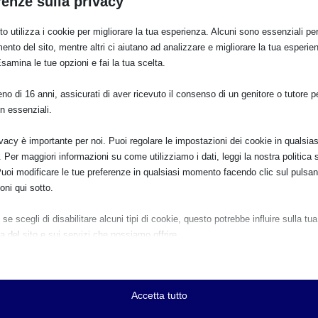
renze sulla privacy
o utilizza i cookie per migliorare la tua esperienza. Alcuni sono essenziali per 
ento del sito, mentre altri ci aiutano ad analizzare e migliorare la tua esperie
png
Esamina le tue opzioni e fai la tua scelta.
o di 16 anni, assicurati di aver ricevuto il consenso di un genitore o tutore per
n essenziali.
 volontarie de La Leche League Italia ODV hanno organizzato un
cebook che ha inaugurato la settimana per l’allattamento, oltre a divers
ivacy è importante per noi. Puoi regolare le impostazioni dei cookie in qualsias
ale di
quasi 20 appuntamenti gratuiti
, sempre con il tema “Priorità
Per maggiori informazioni su come utilizziamo i dati, leggi la nostra politica s
Puoi modificare le tue preferenze in qualsiasi momento facendo clic sul pulsan
e, bambine e bambini, partner e chi ha a cuore il tema del sostegno
oni qui sotto.
sta edizione della SAM, sono stati i più disparati, dalla gestione dei
se scegli di disabilitare alcuni tipi di cookie, questo potrebbe influire sulla tua
a del sito e sui servizi che possiamo offrire.
 la gravidanza ai falsi miti legati all’allattamento, dall’introduzione dei
ziali
e e i servizi essenziali abilitano le funzioni di base e sono necessari per il cor
te da quasi 70 anni della catena calda che protegge, promuove e
namento del sito web. Questi cookie e servizi non richiedono il consenso dell'
miglie nei loro allattamenti, dalla prima all’ultima poppata, una
Accetta tutto
o il GDPR.