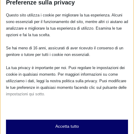
Preferenze sulla privacy
Questo sito utilizza i cookie per migliorare la tua esperienza. Alcuni
sono essenziali per il funzionamento del sito, mentre altri ci aiutano ad
analizzare e migliorare la tua esperienza di utilizzo. Esamina le tue
opzioni e fai la tua scelta.
Se hai meno di 16 anni, assicurati di aver ricevuto il consenso di un
genitore o tutore per tutti i cookie non essenziali.
La tua privacy è importante per noi. Puoi regolare le impostazioni dei
cookie in qualsiasi momento. Per maggiori informazioni su come
utilizziamo i dati, leggi la nostra politica sulla privacy. Puoi modificare
le tue preferenze in qualsiasi momento facendo clic sul pulsante delle
impostazioni qui sotto.
Nota che, se scegli di disabilitare alcuni tipi di cookie, questo potrebbe
influire sulla tua esperienza del sito e sui servizi che possiamo offrire.
Essenziali
Accetta tutto
I cookie e i servizi essenziali abilitano le funzioni di base e sono