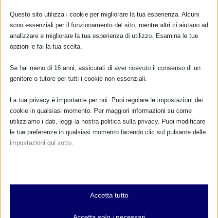
SAM 2025 nell’Unione del Sorbara (MO)
Questo sito utilizza i cookie per migliorare la tua esperienza. Alcuni
30 Settembre 2025
sono essenziali per il funzionamento del sito, mentre altri ci aiutano ad
analizzare e migliorare la tua esperienza di utilizzo. Esamina le tue
opzioni e fai la tua scelta.
Se hai meno di 16 anni, assicurati di aver ricevuto il consenso di un
RISPONDI
genitore o tutore per tutti i cookie non essenziali.
La tua privacy è importante per noi. Puoi regolare le impostazioni dei
cookie in qualsiasi momento. Per maggiori informazioni su come
utilizziamo i dati, leggi la nostra politica sulla privacy. Puoi modificare
le tue preferenze in qualsiasi momento facendo clic sul pulsante delle
impostazioni qui sotto.
Nota che, se scegli di disabilitare alcuni tipi di cookie, questo potrebbe
influire sulla tua esperienza del sito e sui servizi che possiamo offrire.
Essenziali
Accetta tutto
I cookie e i servizi essenziali abilitano le funzioni di base e sono
necessari per il corretto funzionamento del sito web. Questi cookie
Accetta solo i necessari