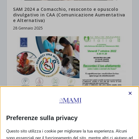
SAM 2024 a Comacchio, resoconto e opuscolo
divulgativo in CAA (Comunicazione Aumentativa
e Alternativa)
28 Gennaio 2025
×
SAM 2022 a Empoli
Preferenze sulla privacy
4 Ottobre 2022
Questo sito utilizza i cookie per migliorare la tua esperienza. Alcuni
sono essenziali per il funzionamento del sito, mentre altri ci aiutano ad