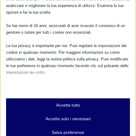
analizzare e migliorare la tua esperienza di utilizzo. Esamina le tue
RISPONDI
opzioni e fai la tua scelta.
Se hai meno di 16 anni, assicurati di aver ricevuto il consenso di un
genitore o tutore per tutti i cookie non essenziali.
La tua privacy è importante per noi. Puoi regolare le impostazioni dei
cookie in qualsiasi momento. Per maggiori informazioni su come
utilizziamo i dati, leggi la nostra politica sulla privacy. Puoi modificare
le tue preferenze in qualsiasi momento facendo clic sul pulsante delle
impostazioni qui sotto.
Nota che, se scegli di disabilitare alcuni tipi di cookie, questo potrebbe
influire sulla tua esperienza del sito e sui servizi che possiamo offrire.
Essenziali
Accetta tutto
I cookie e i servizi essenziali abilitano le funzioni di base e sono
necessari per il corretto funzionamento del sito web. Questi cookie
Accetta solo i necessari
e servizi non richiedono il consenso dell'utente secondo il GDPR.
Mostra dettagli
Salva preferenze