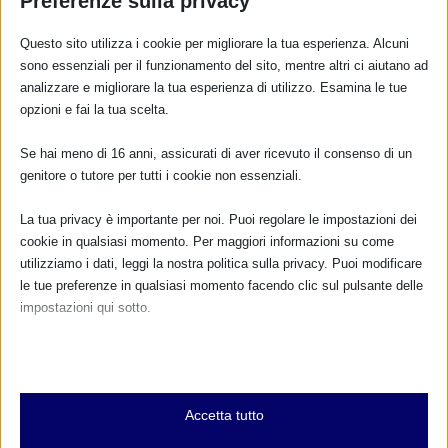
Preferenze sulla privacy
RISPONDI
Questo sito utilizza i cookie per migliorare la tua esperienza. Alcuni
sono essenziali per il funzionamento del sito, mentre altri ci aiutano ad
analizzare e migliorare la tua esperienza di utilizzo. Esamina le tue
opzioni e fai la tua scelta.
Se hai meno di 16 anni, assicurati di aver ricevuto il consenso di un
genitore o tutore per tutti i cookie non essenziali.
La tua privacy è importante per noi. Puoi regolare le impostazioni dei
cookie in qualsiasi momento. Per maggiori informazioni su come
utilizziamo i dati, leggi la nostra politica sulla privacy. Puoi modificare
le tue preferenze in qualsiasi momento facendo clic sul pulsante delle
impostazioni qui sotto.
Nota che, se scegli di disabilitare alcuni tipi di cookie, questo potrebbe
influire sulla tua esperienza del sito e sui servizi che possiamo offrire.
Essenziali
Accetta tutto
I cookie e i servizi essenziali abilitano le funzioni di base e sono
necessari per il corretto funzionamento del sito web. Questi cookie