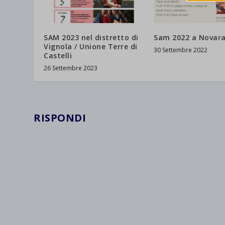
wordpre
_ga
Questa 
catego
wp-sett
_ga_*
SAM 2023 nel distretto di
Sam 2022 a Novar
wp-sett
jetpack
Vignola / Unione Terre di
30 Settembre 2022
Castelli
et-save
26 Settembre 2023
wpc*
RISPONDI