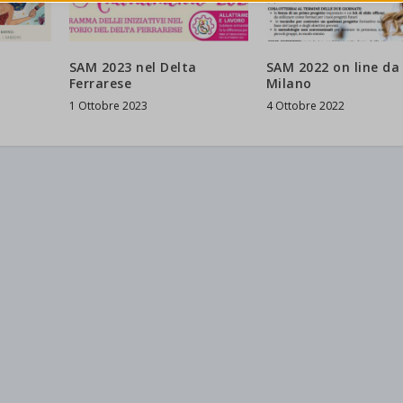
ss_test_cookie
categoria include tutti i cookie, i domini e i servizi che non rientrano nelle alt
rie specifiche o che non sono stati esplicitamente categorizzati.
ings-*
a
SAM 2023 nel Delta
SAM 2022 on line da
Mostra dettagli
ings-time-*
State[message]
Ferrarese
Milano
1 Ottobre 2023
4 Ottobre 2022
d-post*