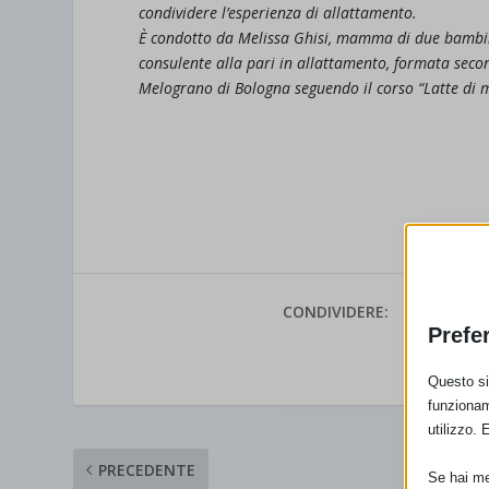
condividere l’esperienza di allattamento.
È condotto da Melissa Ghisi, mamma di due bambini
consulente alla pari in allattamento, formata seco
Melograno di Bologna seguendo il corso “Latte di
CONDIVIDERE:
Prefe
VALUTAR
Questo sit
funzionam
utilizzo. 
PRECEDENTE
Se hai men