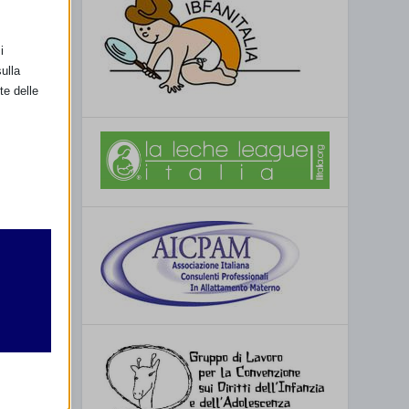
olla (MO)
i
ulla
te delle
retto
utente