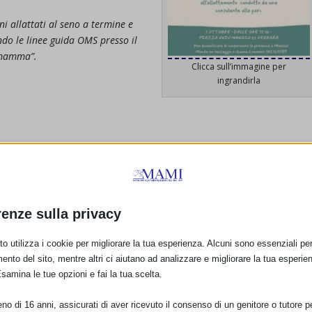
 allattati al seno a termine e
ndo le linee guida OMS presso il
 mamma”.
Clicca sull’immagine per
ingrandirla
renze sulla privacy
E:
o utilizza i cookie per migliorare la tua esperienza. Alcuni sono essenziali per 
ento del sito, mentre altri ci aiutano ad analizzare e migliorare la tua esperie
Esamina le tue opzioni e fai la tua scelta.
PRO
o di 16 anni, assicurati di aver ricevuto il consenso di un genitore o tutore per