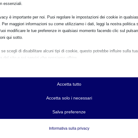
n essenziali.
SAM 2022 a Med
ivacy è importante per noi. Puoi regolare le impostazioni dei cookie in qualsias
Per maggiori informazioni su come utilizziamo i dati, leggi la nostra politica s
Puoi modificare le tue preferenze in qualsiasi momento facendo clic sul pulsan
oni qui sotto.
se scegli di disabilitare alcuni tipi di cookie, questo potrebbe influire sulla tua
a del sito e sui servizi che possiamo offrire.
ziali
e e i servizi essenziali abilitano le funzioni di base e sono necessari per il cor
namento del sito web. Questi cookie e servizi non richiedono il consenso dell'
Accetta tutto
o il GDPR.
Mostra dettagli
Accetta solo i necessari
ici
r-available-post-*
Salva preferenze
e di statistica raccolgono informazioni sull'utilizzo, consentendoci di ottenere
zioni su come i visitatori interagiscono con il nostro sito web.
ie
Mostra dettagli
Informativa sulla privacy
ss_logged_in_*
servizi