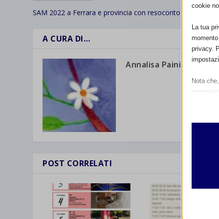
cookie no
SAM 2022 a Ferrara e provincia con resoconto
La tua pr
A CURA DI…
momento. 
privacy. 
impostazi
Annalisa Paini
Nota che, 
esperienz
Essen
I cooki
funzio
second
POST CORRELATI
Analit
et-edito
I cooki
informa
mhcook
wordpre
Altri 