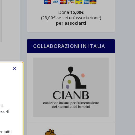
Dona
15,00€
(25,00€ se sei un’associazione)
per associarti
COLLABORAZIONI IN ITALIA
×
il
nza di
SSIMO
 tutti i