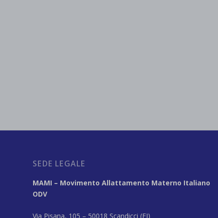
SEDE LEGALE
MAMI – Movimento Allattamento Materno Italiano
ODV
Via Pisana, 105 – 50018 Scandicci (FI)