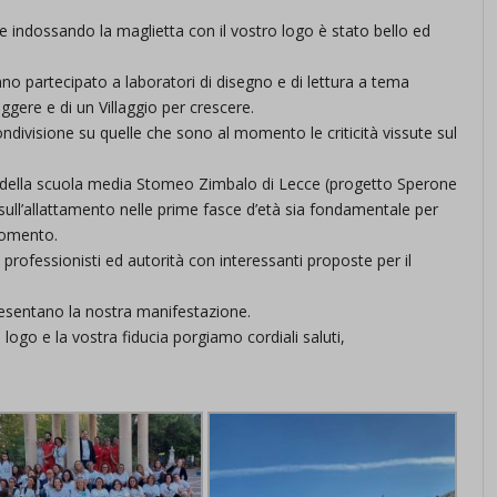
d-post*
eme indossando la maglietta con il vostro logo è stato bello ed
nno partecipato a laboratori di disegno e di lettura a tema
eggere e di un Villaggio per crescere.
ndivisione su quelle che sono al momento le criticità vissute sul
te della scuola media Stomeo Zimbalo di Lecce (progetto Sperone
sull’allattamento nelle prime fasce d’età sia fondamentale per
gomento.
rofessionisti ed autorità con interessanti proposte per il
resentano la nostra manifestazione.
 logo e la vostra fiducia porgiamo cordiali saluti,