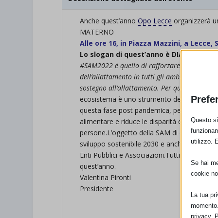
Anche quest’anno
Opo Lecce
organizzerà 
MATERNO
Alle ore 16, in Piazza Mazzini, a Lecce
Lo slogan di quest’anno è DIAMOCI 
#SAM2022 è quello di rafforzare le figure ch
dell’allattamento in tutti gli ambiti sociali. Q
sostegno all’allattamento. Per questo è impor
Prefe
ecosistema è uno strumento decisivo per real
questa fase post pandemica, perché fornisce 
Questo sit
alimentare e riduce le disparità e le disuguag
funzionam
persone.L’oggetto della SAM di quest’anno ri
utilizzo. 
sviluppo sostenibile 2030 e anche per questo
Enti Pubblici e Associazioni.Tutti i partecip
Se hai men
quest’anno.
cookie no
Valentina Pironti
Presidente
La tua pr
momento. 
privacy. 