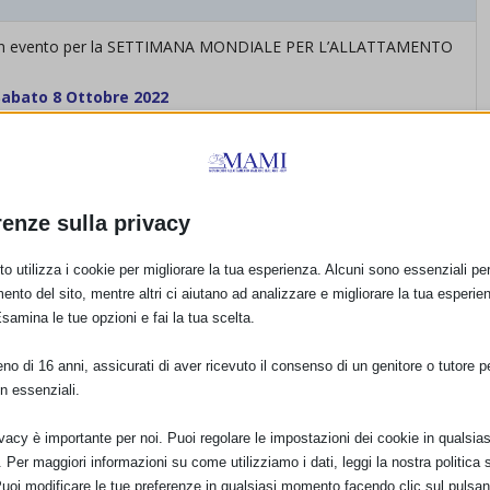
un evento per la SETTIMANA MONDIALE PER L’ALLATTAMENTO
, Sabato 8 Ottobre 2022
UNA MOSSA: SOSTENIAMO L’ALLATTAMENTO.
L’obiettivo della
e hanno un ruolo nella protezione, nella promozione e nel sostegno
uelle figure che costituiscono gli anelli della “catena calda” di
tante la presenza di noi Ostetriche/i.
L’allattamento inteso come
renze sulla privacy
izzare le strategie di sviluppo sostenibile, specialmente in
vantaggi dal punto di vista nutritivo, garantisce la sicurezza
o utilizza i cookie per migliorare la tua esperienza. Alcuni sono essenziali per 
lianze non solo tra i diversi paesi, ma soprattutto tra le
ento del sito, mentre altri ci aiutano ad analizzare e migliorare la tua esperie
entra nell’ambito della prima area tematica degli obiettivi di
Esamina le tue opzioni e fai la tua scelta.
 abbiamo chiesto e ottenuto il patrocinio e la collaborazione di
anti indosseranno una maglietta bianca con il logo della SAM di
o di 16 anni, assicurati di aver ricevuto il consenso di un genitore o tutore per
n essenziali.
ivacy è importante per noi. Puoi regolare le impostazioni dei cookie in qualsias
Per maggiori informazioni su come utilizziamo i dati, leggi la nostra politica s
Puoi modificare le tue preferenze in qualsiasi momento facendo clic sul pulsan