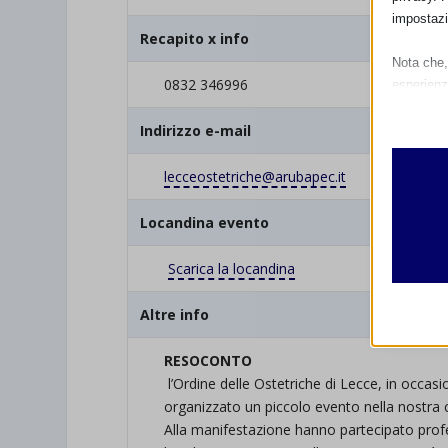
impostazi
Recapito x info
Nota che, 
0832 346996
esperienz
Essen
Indirizzo e-mail
I cooki
funzio
lecceostetriche@arubapec.it
second
Locandina evento
Analit
et-edito
I cooki
Scarica la locandina
informa
mhcook
Altre info
wordpre
Altri 
RESOCONTO
wordpre
_ga
Questa 
l’Ordine delle Ostetriche di Lecce, in occa
catego
wp-sett
_ga_*
organizzato un piccolo evento nella nostra c
wp-sett
Alla manifestazione hanno partecipato profes
jetpack