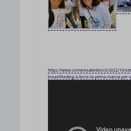
https://www.corrieresalentino.it/2022/10/
breastfeeding-a-lecce-la-prima-marcia-per-