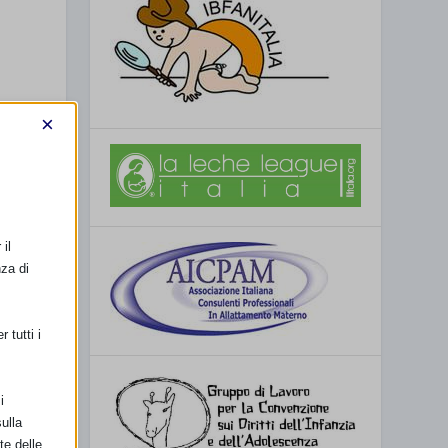
×
il
nza di
 tutti i
i
ulla
te delle