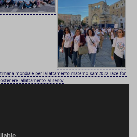
settimana-mondiale-per-lallattamento-materno-sam2022-race-for-
sostenere-lallattamento-al-seno/