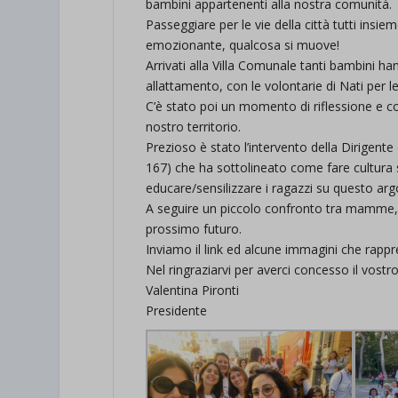
bambini appartenenti alla nostra comunità.
et-save
Passeggiare per le vie della città tutti insi
emozionante, qualcosa si muove!
wpc*
Arrivati alla Villa Comunale tanti bambini ha
allattamento, con le volontarie di Nati per l
C’è stato poi un momento di riflessione e co
nostro territorio.
Prezioso è stato l’intervento della Dirigen
167) che ha sottolineato come fare cultura 
educare/sensilizzare i ragazzi su questo ar
A seguire un piccolo confronto tra mamme, p
prossimo futuro.
Inviamo il link ed alcune immagini che rapp
Nel ringraziarvi per averci concesso il vostro
Valentina Pironti
Presidente