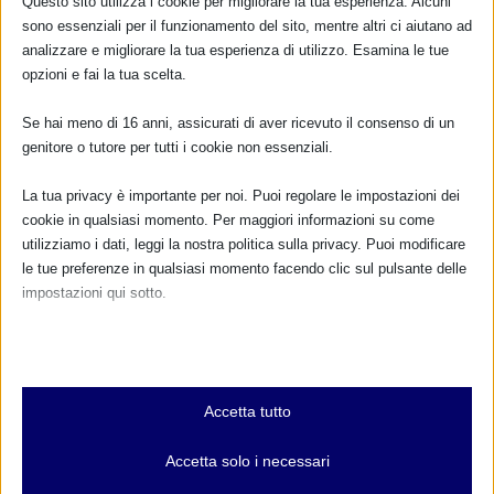
Questo sito utilizza i cookie per migliorare la tua esperienza. Alcuni
sono essenziali per il funzionamento del sito, mentre altri ci aiutano ad
analizzare e migliorare la tua esperienza di utilizzo. Esamina le tue
opzioni e fai la tua scelta.
Se hai meno di 16 anni, assicurati di aver ricevuto il consenso di un
genitore o tutore per tutti i cookie non essenziali.
La tua privacy è importante per noi. Puoi regolare le impostazioni dei
cookie in qualsiasi momento. Per maggiori informazioni su come
utilizziamo i dati, leggi la nostra politica sulla privacy. Puoi modificare
le tue preferenze in qualsiasi momento facendo clic sul pulsante delle
impostazioni qui sotto.
Nota che, se scegli di disabilitare alcuni tipi di cookie, questo potrebbe
influire sulla tua esperienza del sito e sui servizi che possiamo offrire.
Essenziali
Accetta tutto
I cookie e i servizi essenziali abilitano le funzioni di base e sono
necessari per il corretto funzionamento del sito web. Questi cookie
Accetta solo i necessari
e servizi non richiedono il consenso dell'utente secondo il GDPR.