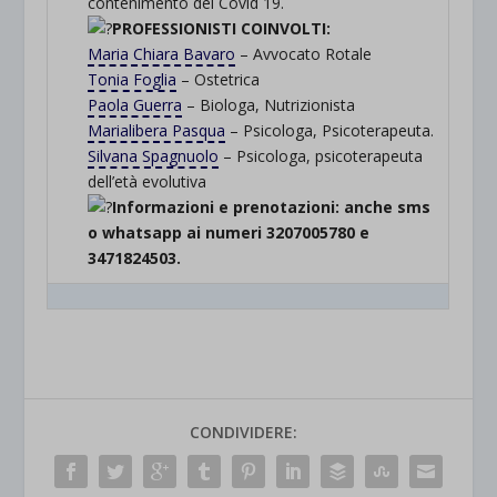
contenimento del Covid 19.
PROFESSIONISTI COINVOLTI:
Maria Chiara Bavaro
– Avvocato Rotale
Tonia Foglia
– Ostetrica
Paola Guerra
– Biologa, Nutrizionista
Marialibera Pasqua
– Psicologa, Psicoterapeuta.
Silvana Spagnuolo
– Psicologa, psicoterapeuta
dell’età evolutiva
Informazioni e prenotazioni: anche sms
o whatsapp ai numeri 3207005780 e
3471824503.
CONDIVIDERE: