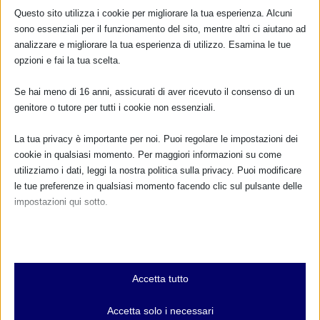
Questo sito utilizza i cookie per migliorare la tua esperienza. Alcuni
sono essenziali per il funzionamento del sito, mentre altri ci aiutano ad
analizzare e migliorare la tua esperienza di utilizzo. Esamina le tue
opzioni e fai la tua scelta.
Se hai meno di 16 anni, assicurati di aver ricevuto il consenso di un
genitore o tutore per tutti i cookie non essenziali.
La tua privacy è importante per noi. Puoi regolare le impostazioni dei
cookie in qualsiasi momento. Per maggiori informazioni su come
utilizziamo i dati, leggi la nostra politica sulla privacy. Puoi modificare
le tue preferenze in qualsiasi momento facendo clic sul pulsante delle
impostazioni qui sotto.
Nota che, se scegli di disabilitare alcuni tipi di cookie, questo potrebbe
influire sulla tua esperienza del sito e sui servizi che possiamo offrire.
Essenziali
Accetta tutto
I cookie e i servizi essenziali abilitano le funzioni di base e sono
necessari per il corretto funzionamento del sito web. Questi cookie
Accetta solo i necessari
e servizi non richiedono il consenso dell'utente secondo il GDPR.