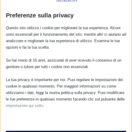
Preferenze sulla privacy
Questo sito utilizza i cookie per migliorare la tua esperienza. Alcuni
sono essenziali per il funzionamento del sito, mentre altri ci aiutano ad
analizzare e migliorare la tua esperienza di utilizzo. Esamina le tue
opzioni e fai la tua scelta.
Se hai meno di 16 anni, assicurati di aver ricevuto il consenso di un
CALENDARIO EVENTI
genitore o tutore per tutti i cookie non essenziali.
Non ci sono eventi
La tua privacy è importante per noi. Puoi regolare le impostazioni dei
cookie in qualsiasi momento. Per maggiori informazioni su come
TUTTI GLI EVENTI
utilizziamo i dati, leggi la nostra politica sulla privacy. Puoi modificare
le tue preferenze in qualsiasi momento facendo clic sul pulsante delle
impostazioni qui sotto.
FARMACI IN ALLATTAMENTO E
Nota che, se scegli di disabilitare alcuni tipi di cookie, questo potrebbe
GRAVIDANZA
influire sulla tua esperienza del sito e sui servizi che possiamo offrire.
Essenziali