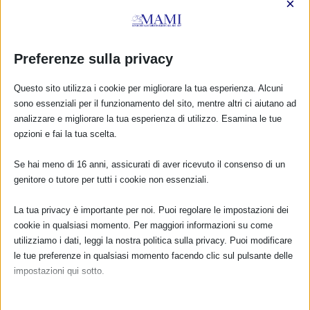
×
Preferenze sulla privacy
Questo sito utilizza i cookie per migliorare la tua esperienza. Alcuni
sono essenziali per il funzionamento del sito, mentre altri ci aiutano ad
analizzare e migliorare la tua esperienza di utilizzo. Esamina le tue
opzioni e fai la tua scelta.
Se hai meno di 16 anni, assicurati di aver ricevuto il consenso di un
genitore o tutore per tutti i cookie non essenziali.
CALENDARIO EVENTI
La tua privacy è importante per noi. Puoi regolare le impostazioni dei
Non ci sono eventi
cookie in qualsiasi momento. Per maggiori informazioni su come
utilizziamo i dati, leggi la nostra politica sulla privacy. Puoi modificare
le tue preferenze in qualsiasi momento facendo clic sul pulsante delle
TUTTI GLI EVENTI
impostazioni qui sotto.
Nota che, se scegli di disabilitare alcuni tipi di cookie, questo potrebbe