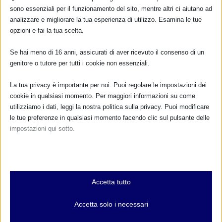
sono essenziali per il funzionamento del sito, mentre altri ci aiutano ad
analizzare e migliorare la tua esperienza di utilizzo. Esamina le tue
opzioni e fai la tua scelta.
Se hai meno di 16 anni, assicurati di aver ricevuto il consenso di un
genitore o tutore per tutti i cookie non essenziali.
La tua privacy è importante per noi. Puoi regolare le impostazioni dei
cookie in qualsiasi momento. Per maggiori informazioni su come
utilizziamo i dati, leggi la nostra politica sulla privacy. Puoi modificare
le tue preferenze in qualsiasi momento facendo clic sul pulsante delle
impostazioni qui sotto.
Nota che, se scegli di disabilitare alcuni tipi di cookie, questo potrebbe
influire sulla tua esperienza del sito e sui servizi che possiamo offrire.
Essenziali
Accetta tutto
I cookie e i servizi essenziali abilitano le funzioni di base e sono
necessari per il corretto funzionamento del sito web. Questi cookie
Accetta solo i necessari
e servizi non richiedono il consenso dell'utente secondo il GDPR.
Mostra dettagli