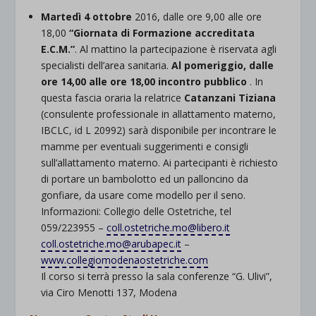
Martedì 4 ottobre
2016, dalle ore 9,00 alle ore
18,00
“
Giornata di Formazione
accreditata
E.C.M.”
. Al mattino la partecipazione è riservata agli
specialisti dell’area sanitaria.
Al pomeriggio, dalle
ore 14,00 alle ore 18,00 incontro pubblico
. In
questa fascia oraria la relatrice
Catanzani Tiziana
(consulente professionale in allattamento materno,
IBCLC, id L 20992) sarà disponibile per incontrare le
mamme per eventuali suggerimenti e consigli
sull’allattamento materno. Ai partecipanti è richiesto
di portare un bambolotto ed un palloncino da
gonfiare, da usare come modello per il seno.
Informazioni: Collegio delle Ostetriche, tel
059/223955 –
coll.ostetriche.mo@libero.it
coll.ostetriche.mo@arubapec.it
–
www.collegiomodenaostetriche.com
Il corso si terrà presso la sala conferenze “G. Ulivi”,
via Ciro Menotti 137, Modena