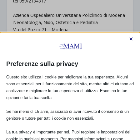
tel 059/2134317
Azienda Ospedaliero Universitaria Policlinico di Modena
Neonatologia, Nido, Ostetricia e Pediatria
Via del Pozzo 71 – Modena
tel . 059/4222547
×
Associazione Differenza Maternità
Via del Gambero 77 – Modena
Preferenze sulla privacy
tel 059/271087 – fax 059/374710
differenza.maternità@gmail.com
Questo sito utilizza i cookie per migliorare la tua esperienza. Alcuni
www.informanascita.com
sono essenziali per il funzionamento del sito, mentre altri ci aiutano ad
analizzare e migliorare la tua esperienza di utilizzo. Esamina le tue
Associazione MammexleMamme Onlus
opzioni e fai la tua scelta.
c/o Azienda Policlinico di Modena Via del Pozzo 71
tel 340/2886639 (ore 9,00 – 15,00)
Se hai meno di 16 anni, assicurati di aver ricevuto il consenso di un
tel 338/8757816 (ore 17,00 – 19,00)
genitore o tutore per tutti i cookie non essenziali.
www.mammeperlemamme.it
mammexlemamme@gmail.com
La tua privacy è importante per noi. Puoi regolare le impostazioni dei
cookie in qualsiasi momento. Per maggiori informazioni su come