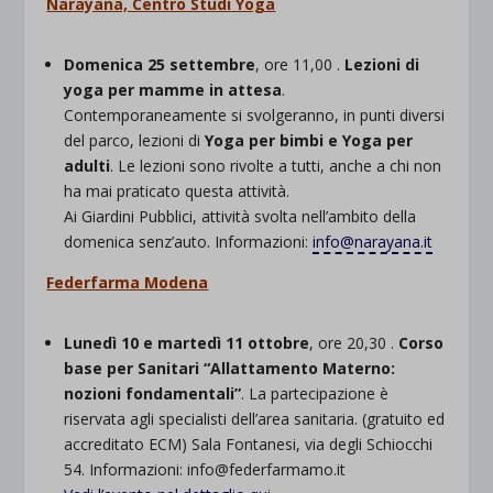
Narayana, Centro Studi Yoga
Domenica 25 settembre
, ore 11,00 .
Lezioni di
yoga per mamme in attesa
.
Contemporaneamente si svolgeranno, in punti diversi
del parco, lezioni di
Yoga per bimbi e Yoga per
adulti
. Le lezioni sono rivolte a tutti, anche a chi non
ha mai praticato questa attività.
Ai Giardini Pubblici, attività svolta nell’ambito della
domenica senz’auto. Informazioni:
info@narayana.it
Federfarma Modena
Lunedì 10 e martedì 11 ottobre
, ore 20,30 .
Corso
base per Sanitari “Allattamento Materno:
nozioni fondamentali”
. La partecipazione è
riservata agli specialisti dell’area sanitaria. (gratuito ed
accreditato ECM) Sala Fontanesi, via degli Schiocchi
54. Informazioni: info@federfarmamo.it