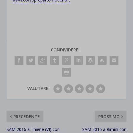
rientrano nelle altre categorie specifiche o che non sono stati
_ga_*
wp-settings-time-*
esplicitamente categorizzati.
jetpackState[message]
Mostra dettagli
et-saved-post*
wpc*
CONDIVIDERE:
VALUTARE:
PRECEDENTE
PROSSIMO
SAM 2016 a Thiene (VI) con
SAM 2016 a Rimini con