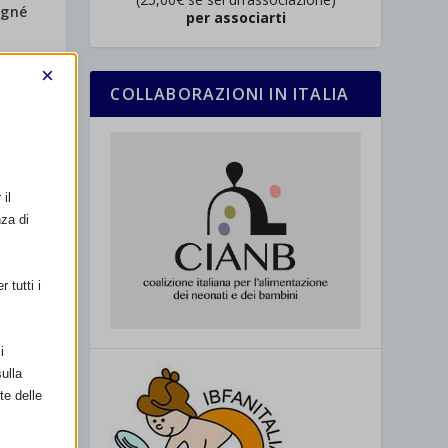
rgné
per associarti
×
COLLABORAZIONI IN ITALIA
il
nza di
 tutti i
i
ulla
te delle