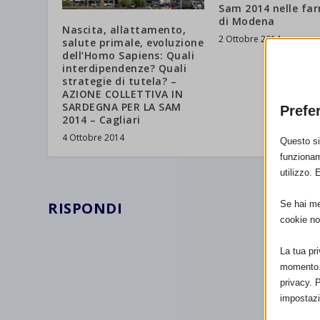
Sam 2014 nelle fa
di Modena
Nascita, allattamento,
2 Ottobre 2014
salute primale, evoluzione
dell’Homo Sapiens: Quali
interdipendenze? Quali
strategie di tutela? –
AZIONE COLLETTIVA IN
SARDEGNA PER LA SAM
Prefe
2014 – Cagliari
4 Ottobre 2014
Questo sit
funzionam
utilizzo. 
RISPONDI
Se hai men
cookie no
La tua pr
momento. 
privacy. 
impostazi