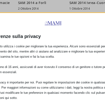
rmacie
SAM 2014 a Forlì
SAM 2014 Ivrea-Cuo
2 Ottobre 2014
1 Ottobre 2014
renze sulla privacy
o utilizza i cookie per migliorare la tua esperienza. Alcuni sono essenziali per 
ento del sito, mentre altri ci aiutano ad analizzare e migliorare la tua esperie
Esamina le tue opzioni e fai la tua scelta.
o di 16 anni, assicurati di aver ricevuto il consenso di un genitore o tutore per
n essenziali.
ivacy è importante per noi. Puoi regolare le impostazioni dei cookie in qualsias
Per maggiori informazioni su come utilizziamo i dati, leggi la nostra politica s
Puoi modificare le tue preferenze in qualsiasi momento facendo clic sul pulsan
oni qui sotto.