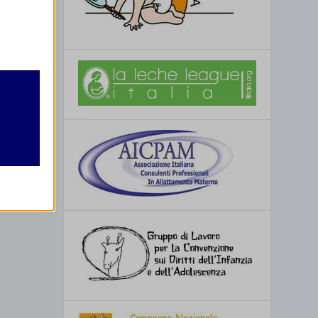
retto
utente
re