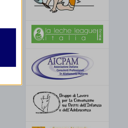
retto
utente
re