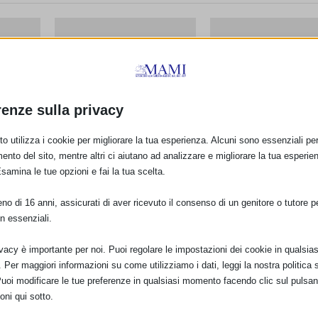
renze sulla privacy
so (TO)
SAM 2013 Padova
SAM 2013 a Bari
16 Settembre 2013
22 Settembre 2013
o utilizza i cookie per migliorare la tua esperienza. Alcuni sono essenziali per 
ento del sito, mentre altri ci aiutano ad analizzare e migliorare la tua esperie
Esamina le tue opzioni e fai la tua scelta.
o di 16 anni, assicurati di aver ricevuto il consenso di un genitore o tutore per
n essenziali.
ivacy è importante per noi. Puoi regolare le impostazioni dei cookie in qualsias
Per maggiori informazioni su come utilizziamo i dati, leggi la nostra politica s
Puoi modificare le tue preferenze in qualsiasi momento facendo clic sul pulsan
oni qui sotto.