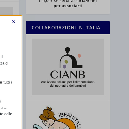
(25,00€ se sei un’associazione)
per associarti
×
COLLABORAZIONI IN ITALIA
il
nza di
 tutti i
i
ulla
te delle