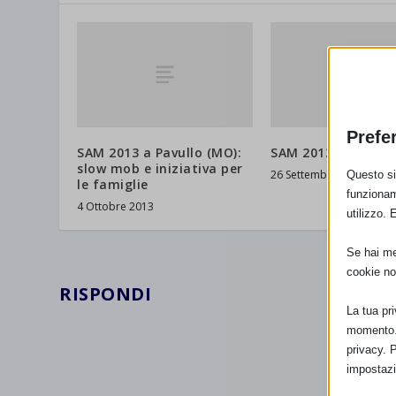
Prefe
SAM 2013 a Pavullo (MO):
SAM 2013 a Chivas
slow mob e iniziativa per
26 Settembre 2013
Questo sit
le famiglie
funzionam
4 Ottobre 2013
utilizzo. 
Se hai men
cookie no
RISPONDI
La tua pr
momento. 
privacy. 
impostazi