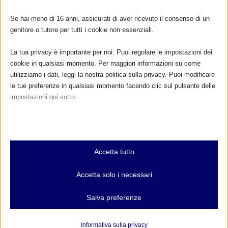
Se hai meno di 16 anni, assicurati di aver ricevuto il consenso di un
genitore o tutore per tutti i cookie non essenziali.
La tua privacy è importante per noi. Puoi regolare le impostazioni dei
cookie in qualsiasi momento. Per maggiori informazioni su come
utilizziamo i dati, leggi la nostra politica sulla privacy. Puoi modificare
le tue preferenze in qualsiasi momento facendo clic sul pulsante delle
impostazioni qui sotto.
Nota che, se scegli di disabilitare alcuni tipi di cookie, questo potrebbe
influire sulla tua esperienza del sito e sui servizi che possiamo offrire.
Essenziali
Accetta tutto
I cookie e i servizi essenziali abilitano le funzioni di base e sono
CALENDARIO EVENTI
necessari per il corretto funzionamento del sito web. Questi cookie
Accetta solo i necessari
e servizi non richiedono il consenso dell'utente secondo il GDPR.
Non ci sono eventi
Mostra dettagli
Salva preferenze
Analitici
TUTTI GLI EVENTI
et-editor-available-post-*
I cookie di statistica raccolgono informazioni sull'utilizzo,
Informativa sulla privacy