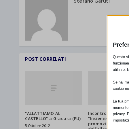
Stefano Garuti
Prefe
Questo sit
POST CORRELATI
funzionam
utilizzo. 
Se hai men
cookie no
La tua pr
momento. 
“ALLATTIAMO AL
Incontro regionale
privacy. 
CASTELLO” a Gradara (PU)
“Insieme nella
impostazi
promozione
5 Ottobre 2012
dell’allattamento 