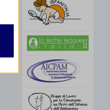
ro
retto
utente
re