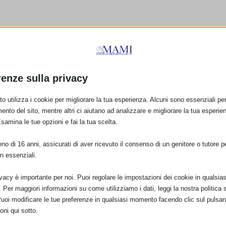
renze sulla privacy
o utilizza i cookie per migliorare la tua esperienza. Alcuni sono essenziali per 
ento del sito, mentre altri ci aiutano ad analizzare e migliorare la tua esperie
Esamina le tue opzioni e fai la tua scelta.
o di 16 anni, assicurati di aver ricevuto il consenso di un genitore o tutore per
n essenziali.
ivacy è importante per noi. Puoi regolare le impostazioni dei cookie in qualsias
Per maggiori informazioni su come utilizziamo i dati, leggi la nostra politica s
:
Spazio “Allattamo
Puoi modificare le tue preferenze in qualsiasi momento facendo clic sul pulsan
Insieme” al Consultorio La
oni qui sotto.
Famiglia di Milano
al seno.