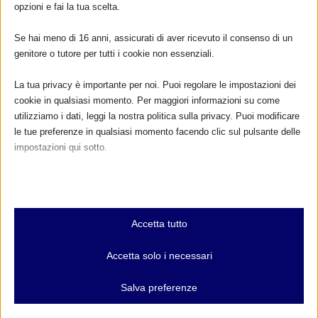
opzioni e fai la tua scelta.
Se hai meno di 16 anni, assicurati di aver ricevuto il consenso di un
genitore o tutore per tutti i cookie non essenziali.
La tua privacy è importante per noi. Puoi regolare le impostazioni dei
cookie in qualsiasi momento. Per maggiori informazioni su come
utilizziamo i dati, leggi la nostra politica sulla privacy. Puoi modificare
le tue preferenze in qualsiasi momento facendo clic sul pulsante delle
impostazioni qui sotto.
Nota che, se scegli di disabilitare alcuni tipi di cookie, questo potrebbe
influire sulla tua esperienza del sito e sui servizi che possiamo offrire.
Essenziali
SAM 2016 a Ranica (BG) con resoconto
Accetta tutto
I cookie e i servizi essenziali abilitano le funzioni di base e sono
18 Settembre 2016
necessari per il corretto funzionamento del sito web. Questi cookie
Accetta solo i necessari
e servizi non richiedono il consenso dell'utente secondo il GDPR.
Mostra dettagli
Salva preferenze
RISPONDI
Analitici
et-editor-available-post-*