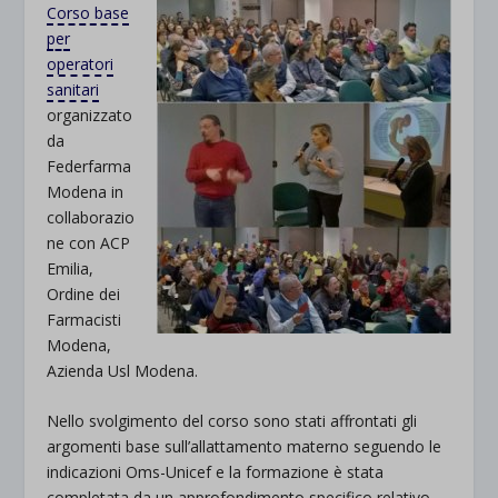
Corso base
per
operatori
sanitari
organizzato
da
Federfarma
Modena in
collaborazio
ne con ACP
Emilia,
Ordine dei
Farmacisti
Modena,
Azienda Usl Modena.
Nello svolgimento del corso sono stati affrontati gli
argomenti base sull’allattamento materno seguendo le
indicazioni Oms-Unicef e la formazione è stata
completata da un approfondimento specifico relativo