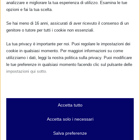
analizzare e migliorare la tua esperienza di utilizzo. Esamina le tue
opzioni e fai la tua scelta.
TUTTI GLI EVENTI
Se hai meno di 16 anni, assicurati di aver ricevuto il consenso di un
genitore o tutore per tutti i cookie non essenziali.
FARMACI IN ALLATTAMENTO E
La tua privacy è importante per noi. Puoi regolare le impostazioni dei
GRAVIDANZA
cookie in qualsiasi momento. Per maggiori informazioni su come
utilizziamo i dati, leggi la nostra politica sulla privacy. Puoi modificare
NUMERO VERDE GRATUITO
le tue preferenze in qualsiasi momento facendo clic sul pulsante delle
impostazioni qui sotto.
800.883300
Nota che, se scegli di disabilitare alcuni tipi di cookie, questo potrebbe
Maggiori informazioni
influire sulla tua esperienza del sito e sui servizi che possiamo offrire.
Essenziali
Accetta tutto
I cookie e i servizi essenziali abilitano le funzioni di base e sono
RIMANI AGGIORNATO
necessari per il corretto funzionamento del sito web. Questi cookie
Accetta solo i necessari
e servizi non richiedono il consenso dell'utente secondo il GDPR.
Mostra dettagli
Salva preferenze
... oppure inserisci i tuoi dati:
Analitici