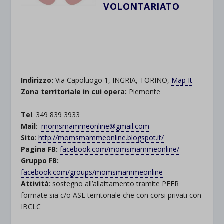
VOLONTARIATO
.
.
.
Indirizzo:
Via Capoluogo 1, INGRIA, TORINO,
Map It
Zona territoriale in cui opera:
Piemonte
.
Tel
. 349 839 3933
Mail
:
momsmammeonline@gmail.com
Sito
:
http://momsmammeonline.blogspot.it/
Pagina FB:
facebook.com/momsmammeonline/
Gruppo FB:
facebook.com/groups/momsmammeonline
Attività
: sostegno all’allattamento tramite PEER
formate sia c/o ASL territoriale che con corsi privati con
IBCLC
.