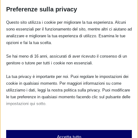
Preferenze sulla privacy
Elena
il 24 Maggio 2017 alle
Questo sito utilizza i cookie per migliorare la tua esperienza. Alcuni
18:30
sono essenziali per il funzionamento del sito, mentre altri ci aiutano ad
Ciao a tutte, ormai io la fase
analizzare e migliorare la tua esperienza di utilizzo. Esamina le tue
allattamento e svezzamento
opzioni e fai la tua scelta.
l’ho superato da un po’ ma
cmq mi interesserebbero altri
Se hai meno di 16 anni, assicurati di aver ricevuto il consenso di un
incontri e soprattutto fare
genitore o tutore per tutti i cookie non essenziali.
nuove amicizie reali sia per
me ma principalmente per il
La tua privacy è importante per noi. Puoi regolare le impostazioni dei
mio cucciolo di 5 anni e
cookie in qualsiasi momento. Per maggiori informazioni su come
mezzo
utilizziamo i dati, leggi la nostra politica sulla privacy. Puoi modificare
Un grande saluto a tutti e
le tue preferenze in qualsiasi momento facendo clic sul pulsante delle
spero presto leggere di
impostazioni qui sotto.
qualcuno
Nota che, se scegli di disabilitare alcuni tipi di cookie, questo potrebbe
Grazie ciao
influire sulla tua esperienza del sito e sui servizi che possiamo offrire.
RISPONDI
Essenziali
Accetta tutto