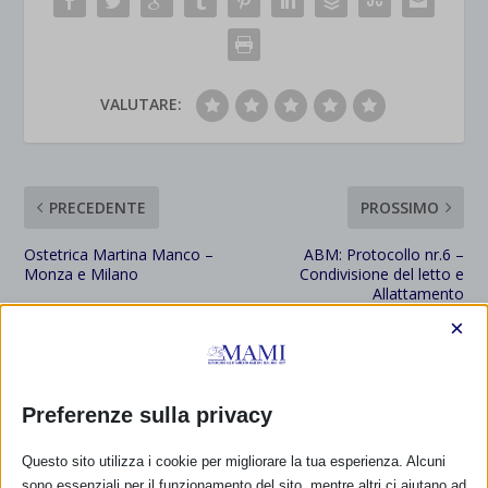
VALUTARE:
PRECEDENTE
PROSSIMO
Ostetrica Martina Manco –
ABM: Protocollo nr.6 –
Monza e Milano
Condivisione del letto e
Allattamento
×
A CURA DI…
Monia Scarton
Preferenze sulla privacy
Questo sito utilizza i cookie per migliorare la tua esperienza. Alcuni
sono essenziali per il funzionamento del sito, mentre altri ci aiutano ad