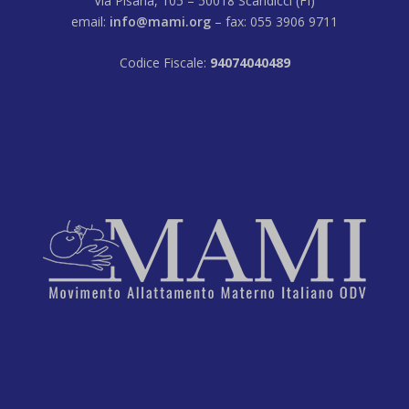
Via Pisana, 105 – 50018 Scandicci (FI)
email:
info@mami.org
– fax: 055 3906 9711
Codice Fiscale:
94074040489