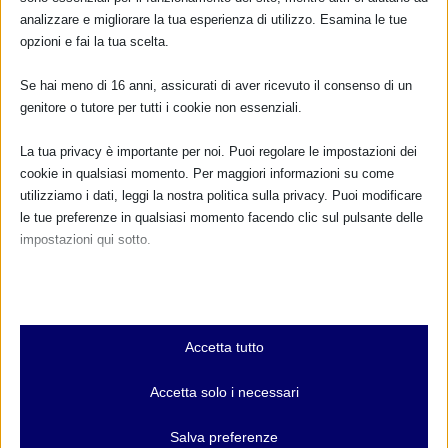
analizzare e migliorare la tua esperienza di utilizzo. Esamina le tue
opzioni e fai la tua scelta.
POST CORRELATI
Se hai meno di 16 anni, assicurati di aver ricevuto il consenso di un
genitore o tutore per tutti i cookie non essenziali.
La tua privacy è importante per noi. Puoi regolare le impostazioni dei
cookie in qualsiasi momento. Per maggiori informazioni su come
utilizziamo i dati, leggi la nostra politica sulla privacy. Puoi modificare
le tue preferenze in qualsiasi momento facendo clic sul pulsante delle
impostazioni qui sotto.
Nota che, se scegli di disabilitare alcuni tipi di cookie, questo potrebbe
influire sulla tua esperienza del sito e sui servizi che possiamo offrire.
Essenziali
Accetta tutto
I cookie e i servizi essenziali abilitano le funzioni di base e sono
necessari per il corretto funzionamento del sito web. Questi cookie
Accetta solo i necessari
e servizi non richiedono il consenso dell'utente secondo il GDPR.
Mostra dettagli
Salva preferenze