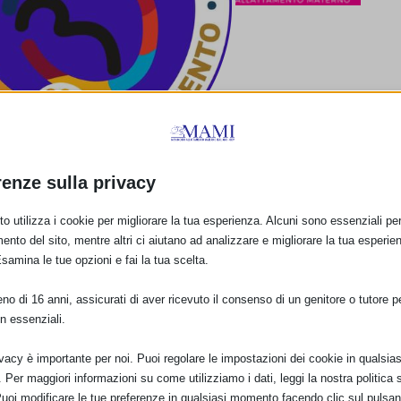
renze sulla privacy
o utilizza i cookie per migliorare la tua esperienza. Alcuni sono essenziali per 
ento del sito, mentre altri ci aiutano ad analizzare e migliorare la tua esperie
Esamina le tue opzioni e fai la tua scelta.
CI CON SFONDO TRASPARENTE E SFONDO
CO. QUALE SCEGLI?
o di 16 anni, assicurati di aver ricevuto il consenso di un genitore o tutore per
n essenziali.
…
ivacy è importante per noi. Puoi regolare le impostazioni dei cookie in qualsias
.
Per maggiori informazioni su come utilizziamo i dati, leggi la nostra politica s
Puoi modificare le tue preferenze in qualsiasi momento facendo clic sul pulsan