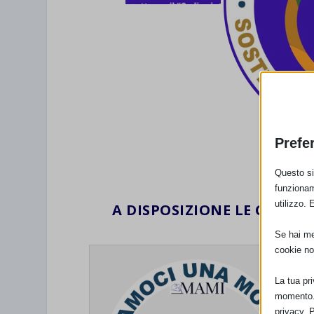
Prefe
Questo sit
funzionam
utilizzo. 
A DISPOSIZIONE LE CORNI
BIAN
Se hai men
cookie no
La tua pr
momento. 
privacy. 