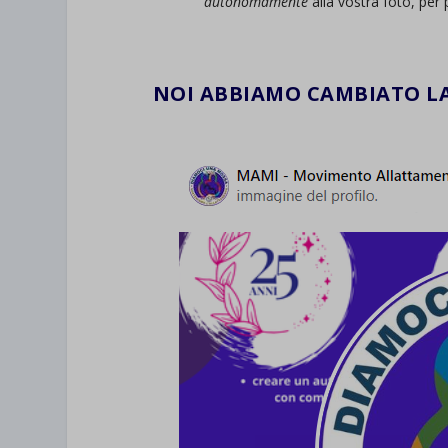
autonomamente
alla vostra foto, per 
.
NOI ABBIAMO CAMBIATO LA
.