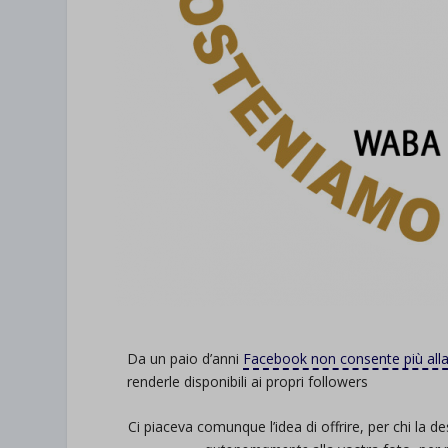
Da un paio d’anni
Facebook non consente più alla 
renderle disponibili ai propri followers
Ci piaceva comunque l’idea di offrire, per chi la d