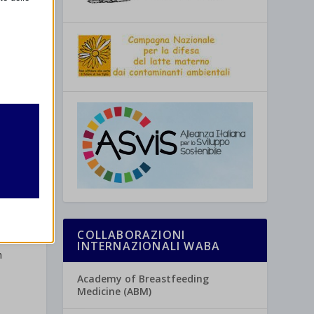
retto
utente
COLLABORAZIONI
INTERNAZIONALI WABA
n
re
Academy of Breastfeeding
Medicine (ABM)