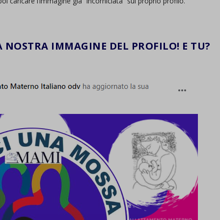
poi caricare l’immagine già “incorniciata” sul proprio profilo.
 NOSTRA IMMAGINE DEL PROFILO! E TU?