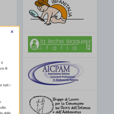
×
il
nza di
 tutti i
i
ulla
te delle