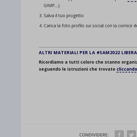
GIMP…)
et-save
Salva il tuo progetto
wpc*
Carica la foto profilo sui social con la cornice 
.
ALTRI MATERIALI PER LA #SAM2022 LIBER
Ricordiamo a tutti coloro che stanno organiz
seguendo le istruzioni che trovate
cliccando
Ricordiamo a tutti coloro che stanno organiz
seguendo le istruzioni che trovate
cliccando
CONDIVIDERE: