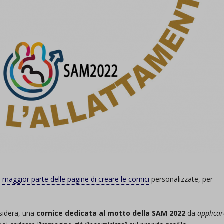
maggior parte delle pagine di creare le cornici
personalizzate, per
esidera, una
cornice dedicata al motto della SAM 2022
da
applicar