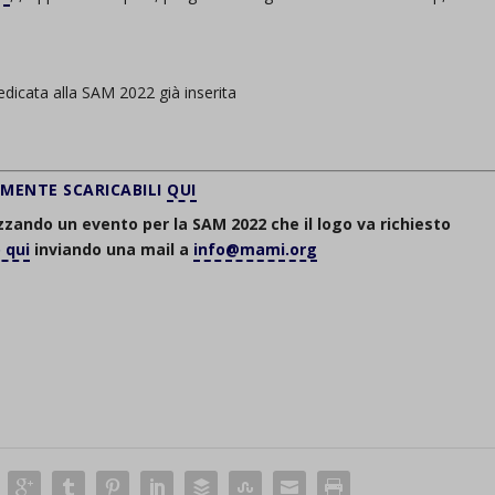
d-post*
dedicata alla SAM 2022 già inserita
AMENTE SCARICABILI
QUI
zando un evento per la SAM 2022 che il logo va richiesto
 qui
inviando una mail a
info@mami.org
zando un evento per la SAM 2022 che il logo va richiesto
 qui
inviando una mail a info@mami.org