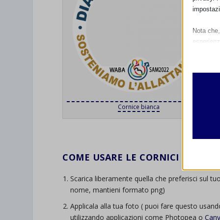
impostazi
Nota che, 
esperienz
Essen
I cooki
funzio
second
Cornice bianca
Analit
et-edito
I cooki
.
informa
mhcook
COME USARE LE CORNICI DELLA S
wordpre
Altri 
wordpre
Scarica liberamente quella che preferisci sul tu
_ga
Questa 
nome, mantieni formato png)
catego
wp-sett
_ga_*
Applicala alla tua foto ( puoi fare questo usan
wp-sett
jetpack
utilizzando applicazioni come Photopea o
Can