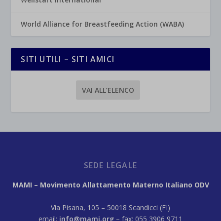
World Alliance for Breastfeeding Action (WABA)
SITI UTILI – SITI AMICI
VAI ALL’ELENCO
SEDE LEGALE
MAMI – Movimento Allattamento Materno Italiano ODV
Via Pisana, 105 – 50018 Scandicci (FI)
email:
info@mami.org
– fax: 055 3906 9711