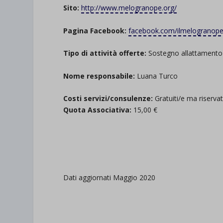
Sito:
http://www.melogranope.org/
Pagina Facebook:
facebook.com/ilmelogranope
Tipo di attività offerte:
Sostegno allattamento
Nome responsabile:
Luana Turco
Costi servizi/consulenze:
Gratuiti/e ma riservati
Quota Associativa:
15,00 €
.
.
Dati aggiornati Maggio 2020