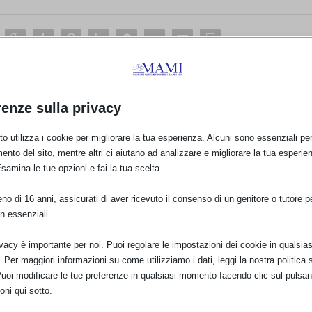
E:
renze sulla privacy
o utilizza i cookie per migliorare la tua esperienza. Alcuni sono essenziali per 
PRO
ento del sito, mentre altri ci aiutano ad analizzare e migliorare la tua esperie
Esamina le tue opzioni e fai la tua scelta.
Protezione, promozione e sostegno dell’allattamen
in Emil
o di 16 anni, assicurati di aver ricevuto il consenso di un genitore o tutore per
n essenziali.
ivacy è importante per noi. Puoi regolare le impostazioni dei cookie in qualsias
Per maggiori informazioni su come utilizziamo i dati, leggi la nostra politica s
Puoi modificare le tue preferenze in qualsiasi momento facendo clic sul pulsan
oni qui sotto.