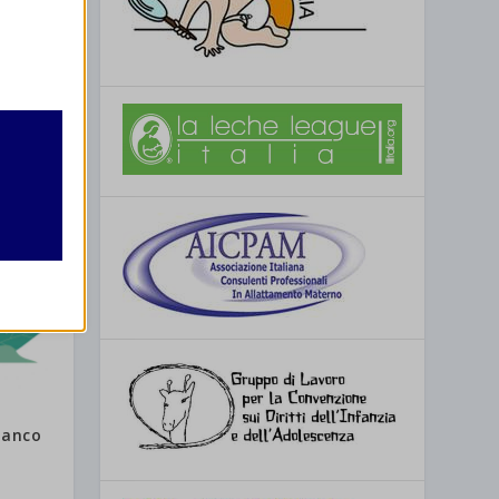
retto
utente
re
Manco