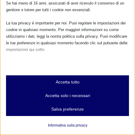
Se hai meno di 16 anni, assicurati di aver ricevuto il consenso di un
1 Giugno 2016
genitore o tutore per tutti i cookie non essenziali.
La tua privacy è importante per noi. Puoi regolare le impostazioni dei
cookie in qualsiasi momento. Per maggiori informazioni su come
utilizziamo i dati, leggi la nostra politica sulla privacy. Puoi modificare
CALENDARIO EVENTI
le tue preferenze in qualsiasi momento facendo clic sul pulsante delle
impostazioni qui sotto.
Non ci sono eventi
Nota che, se scegli di disabilitare alcuni tipi di cookie, questo potrebbe
TUTTI GLI EVENTI
influire sulla tua esperienza del sito e sui servizi che possiamo offrire.
Essenziali
Accetta tutto
I cookie e i servizi essenziali abilitano le funzioni di base e sono
necessari per il corretto funzionamento del sito web. Questi cookie
FARMACI IN ALLATTAMENTO E
Accetta solo i necessari
e servizi non richiedono il consenso dell'utente secondo il GDPR.
GRAVIDANZA
Mostra dettagli
Salva preferenze
NUMERO VERDE GRATUITO
Analitici
et-editor-available-post-*
I cookie di statistica raccolgono informazioni sull'utilizzo,
800.883300
Informativa sulla privacy
consentendoci di ottenere informazioni su come i visitatori
mhcookie