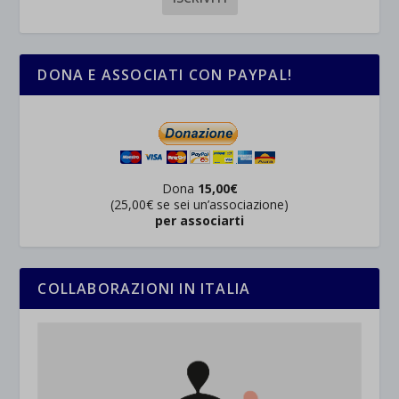
wp-settings-time-*
esplicitamente categorizzati.
jetpackState[message]
Mostra dettagli
DONA E ASSOCIATI CON PAYPAL!
et-saved-post*
wpc*
Dona
15,00€
(25,00€ se sei un’associazione)
per associarti
COLLABORAZIONI IN ITALIA