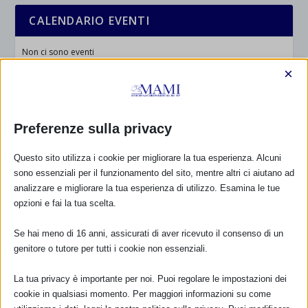
CALENDARIO EVENTI
Non ci sono eventi
×
TUTTI GLI EVENTI
Preferenze sulla privacy
FARMACI IN ALLATTAMENTO E
GRAVIDANZA
Questo sito utilizza i cookie per migliorare la tua esperienza. Alcuni
sono essenziali per il funzionamento del sito, mentre altri ci aiutano ad
analizzare e migliorare la tua esperienza di utilizzo. Esamina le tue
NUMERO VERDE GRATUITO
opzioni e fai la tua scelta.
800.883300
Se hai meno di 16 anni, assicurati di aver ricevuto il consenso di un
Maggiori informazioni
genitore o tutore per tutti i cookie non essenziali.
La tua privacy è importante per noi. Puoi regolare le impostazioni dei
cookie in qualsiasi momento. Per maggiori informazioni su come
RIMANI AGGIORNATO