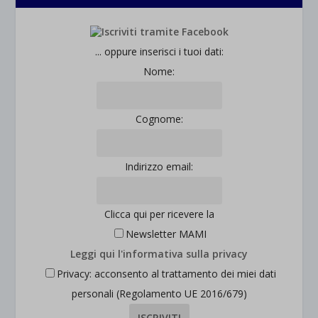
_ga_*
wp-settings-time-*
esplicitamente categorizzati.
jetpackState[message]
Mostra dettagli
... oppure inserisci i tuoi dati:
et-saved-post*
Nome:
wpc*
Cognome:
Indirizzo email:
Clicca qui per ricevere la
Newsletter MAMI
Leggi qui l'informativa sulla privacy
Privacy: acconsento al trattamento dei miei dati
personali (Regolamento UE 2016/679)