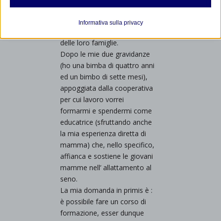
Analitici
2001 mi occupo di
et-editor-available-post-*
I cookie di statistica raccolgono informazioni sull'utilizzo,
minori/adolescenti con
Informativa sulla privacy
consentendoci di ottenere informazioni su come i visitatori
spesso presa in carico anche
mhcookie
interagiscono con il nostro sito web.
delle loro famiglie.
wordpress_logged_in_*
Dopo le mie due gravidanze
Mostra dettagli
(ho una bimba di quattro anni
wordpress_test_cookie
Altri servizi
ed un bimbo di sette mesi),
_ga
Questa categoria include tutti i cookie, i domini e i servizi che non
wp-settings-*
appoggiata dalla cooperativa
rientrano nelle altre categorie specifiche o che non sono stati
_ga_*
per cui lavoro vorrei
wp-settings-time-*
esplicitamente categorizzati.
formarmi e spendermi come
jetpackState[message]
Mostra dettagli
educatrice (sfruttando anche
la mia esperienza diretta di
mamma) che, nello specifico,
et-saved-post*
affianca e sostiene le giovani
wpc*
mamme nell’ allattamento al
seno.
La mia domanda in primis è :
è possibile fare un corso di
formazione, esser dunque