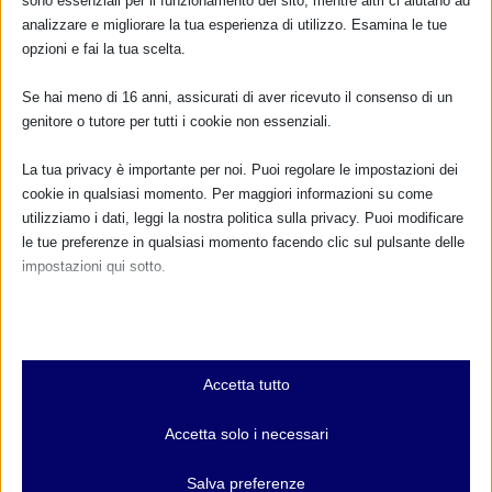
sono essenziali per il funzionamento del sito, mentre altri ci aiutano ad
analizzare e migliorare la tua esperienza di utilizzo. Esamina le tue
opzioni e fai la tua scelta.
Se hai meno di 16 anni, assicurati di aver ricevuto il consenso di un
Corso di competenze teorico-pratiche avanzate
genitore o tutore per tutti i cookie non essenziali.
in Allattamento Castelnuovo Rangone MO
7 Ottobre 2018
La tua privacy è importante per noi. Puoi regolare le impostazioni dei
cookie in qualsiasi momento. Per maggiori informazioni su come
utilizziamo i dati, leggi la nostra politica sulla privacy. Puoi modificare
le tue preferenze in qualsiasi momento facendo clic sul pulsante delle
impostazioni qui sotto.
1 COMMENTO
Nota che, se scegli di disabilitare alcuni tipi di cookie, questo potrebbe
influire sulla tua esperienza del sito e sui servizi che possiamo offrire.
Roberta
il 19 Ottobre 2018
Essenziali
Accetta tutto
alle 14:44
I cookie e i servizi essenziali abilitano le funzioni di base e sono
Buongiorno,
necessari per il corretto funzionamento del sito web. Questi cookie
Accetta solo i necessari
e servizi non richiedono il consenso dell'utente secondo il GDPR.
Sono un educatrice
Mostra dettagli
Salva preferenze
professionale di torino, dal