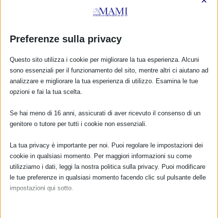
×
campo della promozione
della salute mentale e come
dipartimento prevenzione
insieme con dipartimento
Preferenze sulla privacy
materno infantile e
dipartimento salute mentale
Questo sito utilizza i cookie per migliorare la tua esperienza. Alcuni
sono essenziali per il funzionamento del sito, mentre altri ci aiutano ad
vorremmo spingere i nostri
analizzare e migliorare la tua esperienza di utilizzo. Esamina le tue
amministratori a ripristinare
opzioni e fai la tua scelta.
le home visiting di sostegno
al puerperio….impresa difficile
Se hai meno di 16 anni, assicurati di aver ricevuto il consenso di un
ma non impossibile dati i
genitore o tutore per tutti i cookie non essenziali.
dimostrati vantaggi intermine
di salute ho cercato
La tua privacy è importante per noi. Puoi regolare le impostazioni dei
dovunque quelle che voi
cookie in qualsiasi momento. Per maggiori informazioni su come
chiamate Linee guida
utilizziamo i dati, leggi la nostra politica sulla privacy. Puoi modificare
Nazionali al percorso nascita
le tue preferenze in qualsiasi momento facendo clic sul pulsante delle
e non le ho trovate almeno
impostazioni qui sotto.
non come denominate così
(ho cercato nel sito SNLG E in
Nota che, se scegli di disabilitare alcuni tipi di cookie, questo potrebbe
Epicentro, ISS ecc. niente